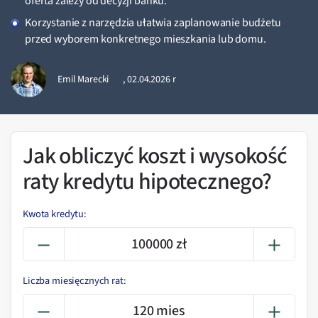
oferta zależy od decyzji banku.
Korzystanie z narzędzia ułatwia zaplanowanie budżetu
przed wyborem konkretnego mieszkania lub domu.
Emil Marecki
,
02.04.2026 r
Jak obliczyć koszt i wysokość
raty kredytu hipotecznego?
Kwota kredytu:
Liczba miesięcznych rat: