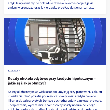
artykule wyjaśniamy, co dokładnie zawiera Rekomendacja T, jakie
zmiany wprowadza oraz jak jej zapisy przekładają się na realną
dostępność kredytów w 2026 roku.
12.06.2026 r
Koszty okołokredytowe przy kredycie hipotecznym –
jakie są i jak je obniżyć?
Koszty okołokredytowe wielu osobom umykają przy planowaniu zakupu
mieszkania, choć potrafią podnieść całkowity koszt kredytu nawet o
kilkanaście tysięcy złotych. Do tego dochodzą opłaty bankowe, prowizje,
ubezpieczenia, wycena nieruchomości czy koszty notarialne. Z tego
artykułu dowiesz się, z jakimi kosztami okołokredytowymi musisz się