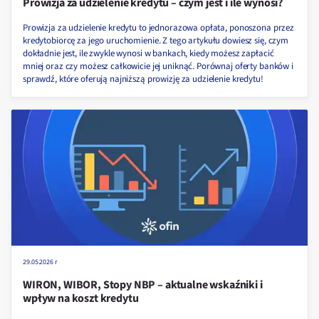
Prowizja za udzielenie kredytu – czym jest i ile wynosi?
Prowizja za udzielenie kredytu to jednorazowa opłata, ponoszona przez
kredytobiorcę za jego uruchomienie. Z tego artykułu dowiesz się, czym
dokładnie jest, ile zwykle wynosi w bankach, kiedy możesz zapłacić
mniej oraz czy możesz całkowicie jej uniknąć. Porównaj oferty banków i
sprawdź, które oferują najniższą prowizję za udzielenie kredytu!
29.05.2026 r
WIRON, WIBOR, Stopy NBP – aktualne wskaźniki i
wpływ na koszt kredytu