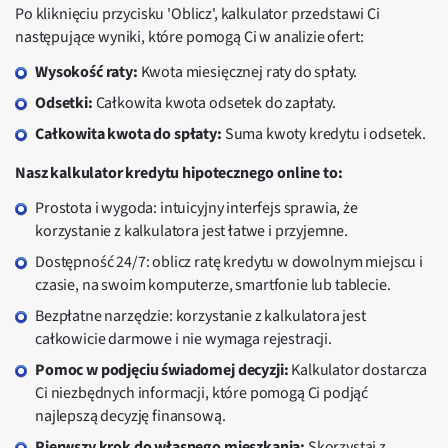
Po kliknięciu przycisku 'Oblicz', kalkulator przedstawi Ci
następujące wyniki, które pomogą Ci w analizie ofert:
Wysokość raty:
Kwota miesięcznej raty do spłaty.
Odsetki:
Całkowita kwota odsetek do zapłaty.
Całkowita kwota do spłaty:
Suma kwoty kredytu i odsetek.
Nasz kalkulator kredytu hipotecznego online to:
Prostota i wygoda: intuicyjny interfejs sprawia, że
korzystanie z kalkulatora jest łatwe i przyjemne.
Dostępność 24/7: oblicz ratę kredytu w dowolnym miejscu i
czasie, na swoim komputerze, smartfonie lub tablecie.
Bezpłatne narzędzie: korzystanie z kalkulatora jest
całkowicie darmowe i nie wymaga rejestracji.
Pomoc w podjęciu świadomej decyzji:
Kalkulator dostarcza
Ci niezbędnych informacji, które pomogą Ci podjąć
najlepszą decyzję finansową.
Pierwszy krok do własnego mieszkania:
Skorzystaj z