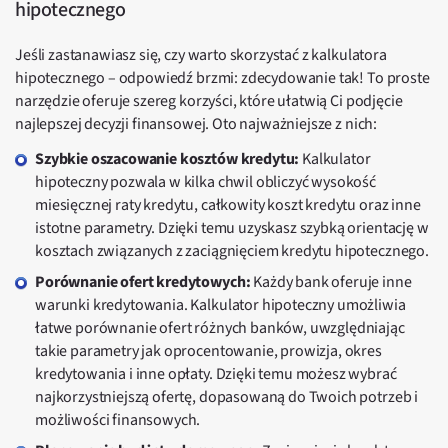
hipotecznego
Jeśli zastanawiasz się, czy warto skorzystać z kalkulatora
hipotecznego – odpowiedź brzmi: zdecydowanie tak! To proste
narzędzie oferuje szereg korzyści, które ułatwią Ci podjęcie
najlepszej decyzji finansowej. Oto najważniejsze z nich:
Szybkie oszacowanie kosztów kredytu:
Kalkulator
hipoteczny pozwala w kilka chwil obliczyć wysokość
miesięcznej raty kredytu, całkowity koszt kredytu oraz inne
istotne parametry. Dzięki temu uzyskasz szybką orientację w
kosztach związanych z zaciągnięciem kredytu hipotecznego.
Porównanie ofert kredytowych:
Każdy bank oferuje inne
warunki kredytowania. Kalkulator hipoteczny umożliwia
łatwe porównanie ofert różnych banków, uwzględniając
takie parametry jak oprocentowanie, prowizja, okres
kredytowania i inne opłaty. Dzięki temu możesz wybrać
najkorzystniejszą ofertę, dopasowaną do Twoich potrzeb i
możliwości finansowych.