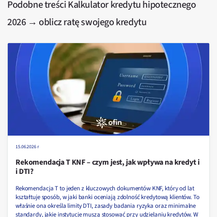
Podobne treści
Kalkulator kredytu hipotecznego
2026 → oblicz ratę swojego kredytu
15.06.2026 r
Rekomendacja T KNF – czym jest, jak wpływa na kredyt i
i DTI?
Rekomendacja T to jeden z kluczowych dokumentów KNF, który od lat
kształtuje sposób, w jaki banki oceniają zdolność kredytową klientów. To
właśnie ona określa limity DTI, zasady badania ryzyka oraz minimalne
standardy, jakie instytucje muszą stosować przy udzielaniu kredytów. W