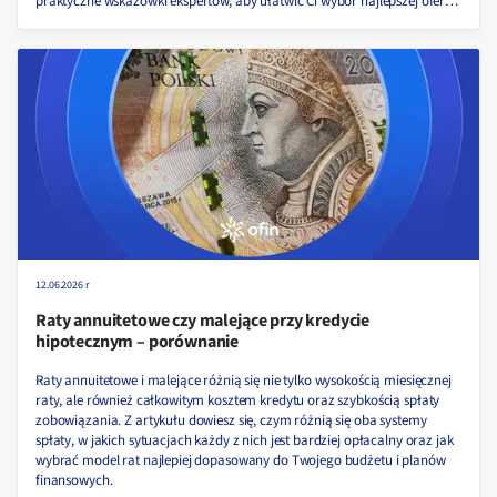
praktyczne wskazówki ekspertów, aby ułatwić Ci wybór najlepszej oferty
w 2026 roku.
12.06.2026 r
Raty annuitetowe czy malejące przy kredycie
hipotecznym – porównanie
Raty annuitetowe i malejące różnią się nie tylko wysokością miesięcznej
raty, ale również całkowitym kosztem kredytu oraz szybkością spłaty
zobowiązania. Z artykułu dowiesz się, czym różnią się oba systemy
spłaty, w jakich sytuacjach każdy z nich jest bardziej opłacalny oraz jak
wybrać model rat najlepiej dopasowany do Twojego budżetu i planów
finansowych.