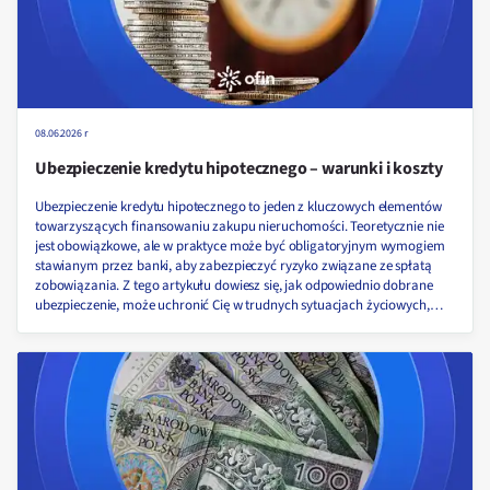
08.06.2026 r
Ubezpieczenie kredytu hipotecznego – warunki i koszty
Ubezpieczenie kredytu hipotecznego to jeden z kluczowych elementów
towarzyszących finansowaniu zakupu nieruchomości. Teoretycznie nie
jest obowiązkowe, ale w praktyce może być obligatoryjnym wymogiem
stawianym przez banki, aby zabezpieczyć ryzyko związane ze spłatą
zobowiązania. Z tego artykułu dowiesz się, jak odpowiednio dobrane
ubezpieczenie, może uchronić Cię w trudnych sytuacjach życiowych,
kiedy jest obowiązkowe oraz ile kosztuje.