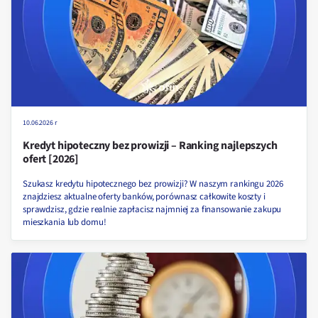
10.06.2026 r
Kredyt hipoteczny bez prowizji – Ranking najlepszych
ofert [2026]
Szukasz kredytu hipotecznego bez prowizji? W naszym rankingu 2026
znajdziesz aktualne oferty banków, porównasz całkowite koszty i
sprawdzisz, gdzie realnie zapłacisz najmniej za finansowanie zakupu
mieszkania lub domu!