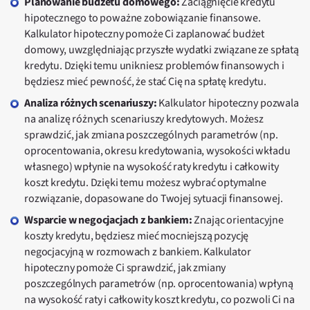
Planowanie budżetu domowego:
Zaciągnięcie kredytu
hipotecznego to poważne zobowiązanie finansowe.
Kalkulator hipoteczny pomoże Ci zaplanować budżet
domowy, uwzględniając przyszłe wydatki związane ze spłatą
kredytu. Dzięki temu unikniesz problemów finansowych i
będziesz mieć pewność, że stać Cię na spłatę kredytu.
Analiza różnych scenariuszy:
Kalkulator hipoteczny pozwala
na analizę różnych scenariuszy kredytowych. Możesz
sprawdzić, jak zmiana poszczególnych parametrów (np.
oprocentowania, okresu kredytowania, wysokości wkładu
własnego) wpłynie na wysokość raty kredytu i całkowity
koszt kredytu. Dzięki temu możesz wybrać optymalne
rozwiązanie, dopasowane do Twojej sytuacji finansowej.
Wsparcie w negocjacjach z bankiem:
Znając orientacyjne
koszty kredytu, będziesz mieć mocniejszą pozycję
negocjacyjną w rozmowach z bankiem. Kalkulator
hipoteczny pomoże Ci sprawdzić, jak zmiany
poszczególnych parametrów (np. oprocentowania) wpłyną
na wysokość raty i całkowity koszt kredytu, co pozwoli Ci na