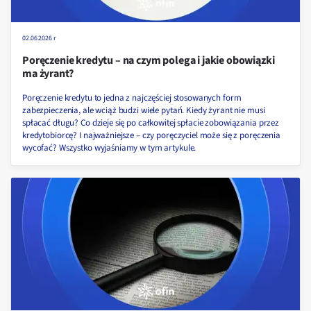
02.06.2026 r
Poręczenie kredytu – na czym polega i jakie obowiązki
ma żyrant?
Poręczenie kredytu to jedna z najczęściej stosowanych form
zabezpieczenia, ale wciąż budzi wiele pytań. Kiedy żyrant nie musi
spłacać długu? Co dzieje się po całkowitej spłacie zobowiązania przez
kredytobiorcę? I najważniejsze – czy poręczyciel może się z poręczenia
wycofać? Wszystko wyjaśniamy w tym artykule.