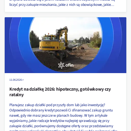
liczyć przy zakupie mieszkania, jakie z nich są obowiązkowe, jakie
możesz negocjować, a z jakich całkowicie zrezygnować.
11.06.2026 r
Kredyt na działkę 2026: hipoteczny, gotówkowy czy
ratalny
Planujesz zakup działki pod przyszły dom lub jako inwestycję?
Odpowiednio dobrany kredyt pozwoli Ci sfinansować zakup gruntu
nawet, gdy nie masz jeszcze w planach budowy. W tym artykule
wyjaśniamy, jakie rodzaje kredytów najlepiej sprawdzają się przy
zakupie działki, porównujemy dostępne oferty oraz przedstawiamy