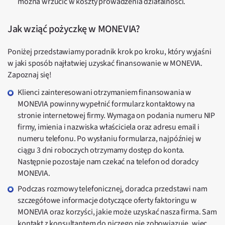
można wrzucić w koszty prowadzenia działalności.
Jak wziąć pożyczkę w MONEVIA?
Poniżej przedstawiamy poradnik krok po kroku, który wyjaśni
w jaki sposób najłatwiej uzyskać finansowanie w MONEVIA.
Zapoznaj się!
Klienci zainteresowani otrzymaniem finansowania w
MONEVIA powinny wypełnić formularz kontaktowy na
stronie internetowej firmy. Wymaga on podania numeru NIP
firmy, imienia i nazwiska właściciela oraz adresu email i
numeru telefonu. Po wysłaniu formularza, najpóźniej w
ciągu 3 dni roboczych otrzymamy dostęp do konta.
Następnie pozostaje nam czekać na telefon od doradcy
MONEVIA.
Podczas rozmowy telefonicznej, doradca przedstawi nam
szczegółowe informacje dotyczące oferty faktoringu w
MONEVIA oraz korzyści, jakie może uzyskać nasza firma. Sam
kontakt z konsultantem do niczego nie zobowiązuje, więc