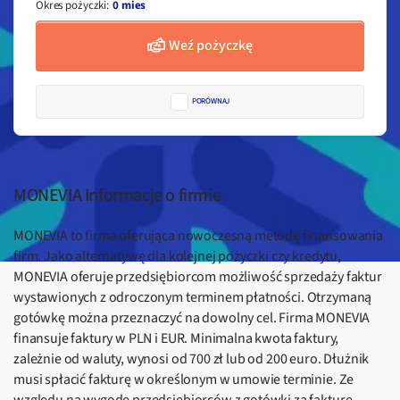
Okres pożyczki
:
0 mies
Weź pożyczkę
PORÓWNAJ
MONEVIA Informacje o firmie
MONEVIA to firma oferująca nowoczesną metodę finansowania
firm. Jako alternatywę dla kolejnej pożyczki czy kredytu,
MONEVIA oferuje przedsiębiorcom możliwość sprzedaży faktur
wystawionych z odroczonym terminem płatności. Otrzymaną
gotówkę można przeznaczyć na dowolny cel. Firma MONEVIA
finansuje faktury w PLN i EUR. Minimalna kwota faktury,
zależnie od waluty, wynosi od 700 zł lub od 200 euro. Dłużnik
musi spłacić fakturę w określonym w umowie terminie. Ze
względu na wygodę przedsiębiorców z gotówki za fakturę