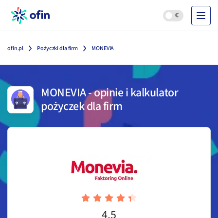
ofin.pl
Pożyczki dla firm
MONEVIA
MONEVIA
-
opinie i kalkulator
pożyczek dla firm
4.5