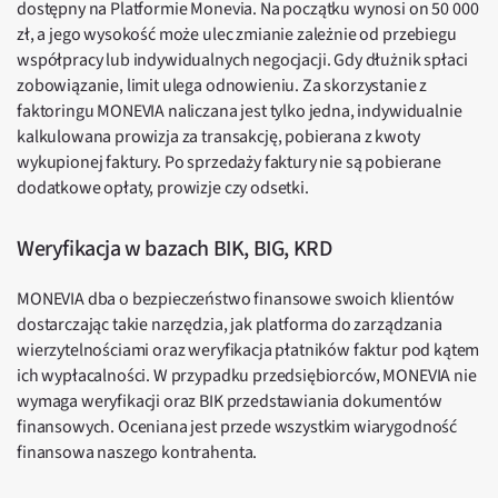
dostępny na Platformie Monevia. Na początku wynosi on 50 000
zł, a jego wysokość może ulec zmianie zależnie od przebiegu
współpracy lub indywidualnych negocjacji. Gdy dłużnik spłaci
zobowiązanie, limit ulega odnowieniu. Za skorzystanie z
faktoringu MONEVIA naliczana jest tylko jedna, indywidualnie
kalkulowana prowizja za transakcję, pobierana z kwoty
wykupionej faktury. Po sprzedaży faktury nie są pobierane
dodatkowe opłaty, prowizje czy odsetki.
Weryfikacja w bazach BIK, BIG, KRD
MONEVIA dba o bezpieczeństwo finansowe swoich klientów
dostarczając takie narzędzia, jak platforma do zarządzania
wierzytelnościami oraz weryfikacja płatników faktur pod kątem
ich wypłacalności. W przypadku przedsiębiorców, MONEVIA nie
wymaga weryfikacji oraz BIK przedstawiania dokumentów
finansowych. Oceniana jest przede wszystkim wiarygodność
finansowa naszego kontrahenta.