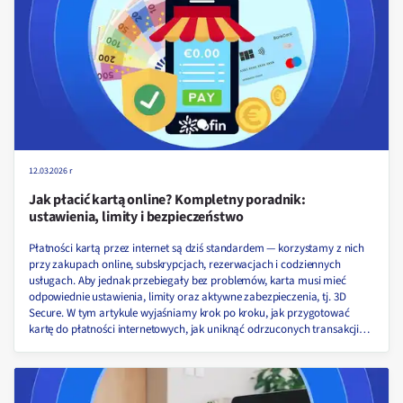
12.03.2026 r
Jak płacić kartą online? Kompletny poradnik:
ustawienia, limity i bezpieczeństwo
Płatności kartą przez internet są dziś standardem — korzystamy z nich
przy zakupach online, subskrypcjach, rezerwacjach i codziennych
usługach. Aby jednak przebiegały bez problemów, karta musi mieć
odpowiednie ustawienia, limity oraz aktywne zabezpieczenia, tj. 3D
Secure. W tym artykule wyjaśniamy krok po kroku, jak przygotować
kartę do płatności internetowych, jak uniknąć odrzuconych transakcji
oraz jak zadbać o bezpieczeństwo swoich danych.