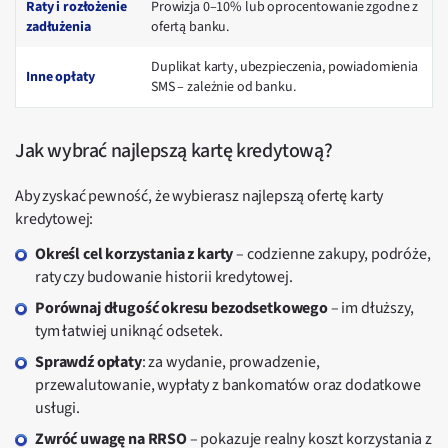
Raty i rozłożenie
Prowizja 0–10% lub oprocentowanie zgodne z
zadłużenia
ofertą banku.
Duplikat karty, ubezpieczenia, powiadomienia
Inne opłaty
SMS – zależnie od banku.
Jak wybrać najlepszą kartę kredytową?
Aby zyskać pewność, że wybierasz najlepszą ofertę karty
kredytowej:
Określ cel korzystania z karty
– codzienne zakupy, podróże,
raty czy budowanie historii kredytowej.
Porównaj długość okresu bezodsetkowego
– im dłuższy,
tym łatwiej uniknąć odsetek.
Sprawdź opłaty
: za wydanie, prowadzenie,
przewalutowanie, wypłaty z bankomatów oraz dodatkowe
usługi.
Zwróć uwagę na RRSO
– pokazuje realny koszt korzystania z