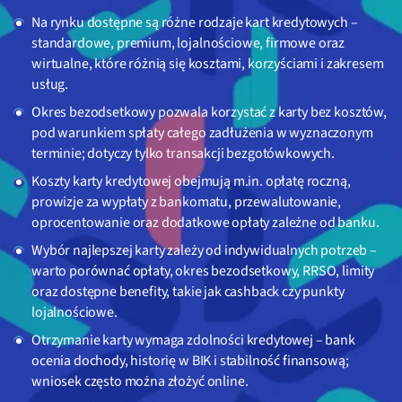
Na rynku dostępne są różne rodzaje kart kredytowych –
standardowe, premium, lojalnościowe, firmowe oraz
wirtualne, które różnią się kosztami, korzyściami i zakresem
usług.
Okres bezodsetkowy pozwala korzystać z karty bez kosztów,
pod warunkiem spłaty całego zadłużenia w wyznaczonym
terminie; dotyczy tylko transakcji bezgotówkowych.
Koszty karty kredytowej obejmują m.in. opłatę roczną,
prowizje za wypłaty z bankomatu, przewalutowanie,
oprocentowanie oraz dodatkowe opłaty zależne od banku.
Wybór najlepszej karty zależy od indywidualnych potrzeb –
warto porównać opłaty, okres bezodsetkowy, RRSO, limity
oraz dostępne benefity, takie jak cashback czy punkty
lojalnościowe.
Otrzymanie karty wymaga zdolności kredytowej – bank
ocenia dochody, historię w BIK i stabilność finansową;
wniosek często można złożyć online.