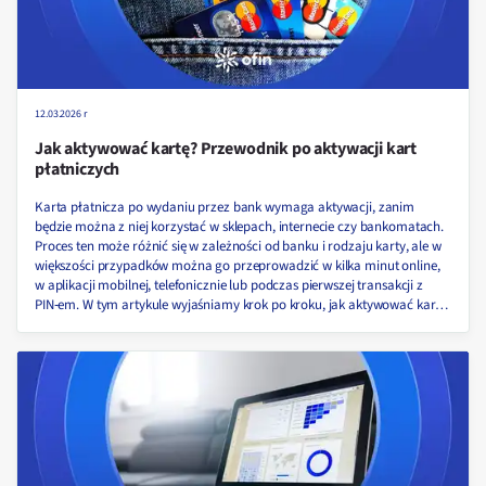
12.03.2026 r
Jak aktywować kartę? Przewodnik po aktywacji kart
płatniczych
Karta płatnicza po wydaniu przez bank wymaga aktywacji, zanim
będzie można z niej korzystać w sklepach, internecie czy bankomatach.
Proces ten może różnić się w zależności od banku i rodzaju karty, ale w
większości przypadków można go przeprowadzić w kilka minut online,
w aplikacji mobilnej, telefonicznie lub podczas pierwszej transakcji z
PIN‑em. W tym artykule wyjaśniamy krok po kroku, jak aktywować kartę
debetową, kredytową i prepaid, jak dodać kartę wirtualną do Google Pay
i Apple Pay oraz co zrobić, jeśli karta wciąż nie działa po aktywacji.