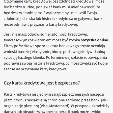
Otrzymanie karty kredytowej bez zdolności kredytowej może
być bardzo trudne, ponieważ bank musi mieć pewność, że
będziesz w stanie spłacić wykorzystany limit. Jeśli Twoja
zdolność jest niska lub historia kredytowa negatywna, bank
może odmówić przyznania karty kredytowej.
Jeśli nie masz odpowiedniej zdolności kredytowej,
tymczasowym rozwiązaniem może być szybka
pożyczka online
.
Firmy pożyczkowe spoza sektora bankowego często oceniają
wnioski bardziej elastycznie, biorąc pod uwagę indywidualną
sytuację każdego klienta. Po terminowej spłacie zobowiązania
poprawisz swoją historię kredytową, co może zwiększyć Twoje
szanse na przyznanie karty kredytowej.
Czy karta kredytowa jest bezpieczna?
Karta kredytowa jest jednym z najbezpieczniejszych narzędzi
płatniczych. Transakcje są chronione zarówno przez bank, jak i
organizację płatniczą (Visa, Mastercard). W przypadku kradzieży
danych lub nieautoryzowanych operacji bank może szybko