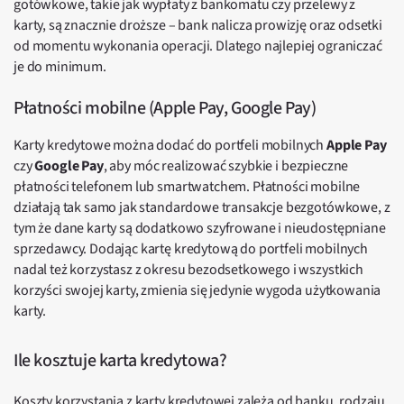
gotówkowe, takie jak wypłaty z bankomatu czy przelewy z
karty, są znacznie droższe – bank nalicza prowizję oraz odsetki
od momentu wykonania operacji. Dlatego najlepiej ograniczać
je do minimum.
Płatności mobilne (Apple Pay, Google Pay)
Karty kredytowe można dodać do portfeli mobilnych
Apple Pay
czy
Google Pay
, aby móc realizować szybkie i bezpieczne
płatności telefonem lub smartwatchem. Płatności mobilne
działają tak samo jak standardowe transakcje bezgotówkowe, z
tym że dane karty są dodatkowo szyfrowane i nieudostępniane
sprzedawcy. Dodając kartę kredytową do portfeli mobilnych
nadal też korzystasz z okresu bezodsetkowego i wszystkich
korzyści swojej karty, zmienia się jedynie wygoda użytkowania
karty.
Ile kosztuje karta kredytowa?
Koszty korzystania z karty kredytowej zależą od banku, rodzaju