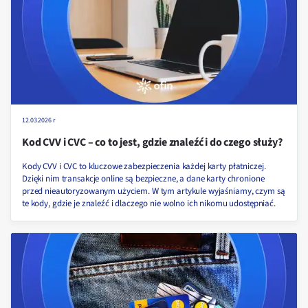
12.03.2026 r
Kod CVV i CVC – co to jest, gdzie znaleźć i do czego służy?
Kody CVV i CVC to kluczowe zabezpieczenia każdej karty płatniczej.
Dzięki nim transakcje online są bezpieczne, a dane karty chronione
przed nieautoryzowanym użyciem. W tym artykule wyjaśniamy, czym są
te kody, gdzie je znaleźć i dlaczego nie wolno ich nikomu udostępniać.