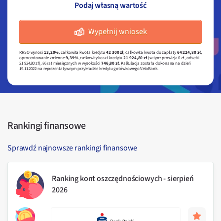
Wypełnij wniosek
RRSO wynosi
13,20%
, całkowita kwota kredytu
42 300 zł
, całkowita kwota do zapłaty
64 224,80 zł
,
oprocentowanie zmienne
9,39%
, całkowity koszt kredytu
21 924,80 zł
(w tym: prowizja 0 zł, odsetki
21 924,80 zł), 86 rat miesięcznych w wysokości
746,80 zł
. Kalkulacja została dokonana na dzień
19.11.2022 na reprezentatywnym przykładzie kredytu gotówkowego VeloBank.
Rankingi finansowe
Sprawdź najnowsze rankingi finansowe
Ranking kont oszczędnościowych - sierpień
2026