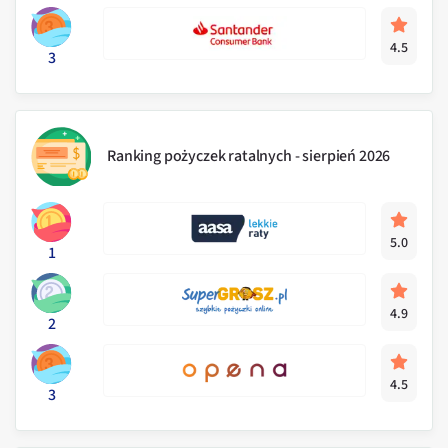
4.5
3
Ranking pożyczek ratalnych - sierpień 2026
5.0
1
4.9
2
4.5
3