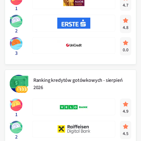
4.7
1
4.8
2
0.0
3
Ranking kredytów gotówkowych - sierpień
2026
4.9
1
4.5
2