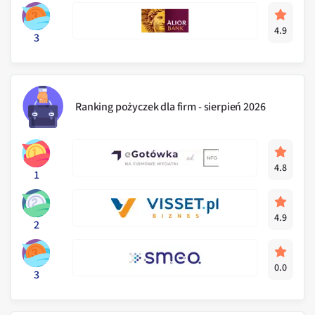
4.9
3
Ranking pożyczek dla firm - sierpień 2026
4.8
1
4.9
2
0.0
3