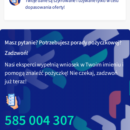
Twoje dane są szyfrowane i używane tylko w celu
dopasowania oferty!
Masz pytanie? Potrzebujesz porady pożyczkowej?
Zadzwoń!
Nasi eksperci wypełnią wniosek w Twoim imieniu i
pomogą znaleźć pożyczkę! Nie czekaj, zadzwoń
już teraz!
585 004 307