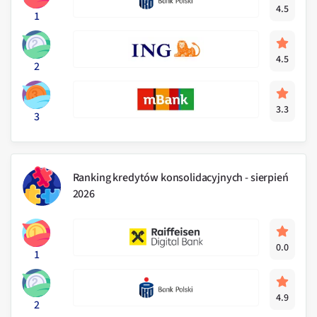
4.5
1
4.5
2
3.3
3
Ranking kredytów konsolidacyjnych - sierpień
2026
0.0
1
4.9
2