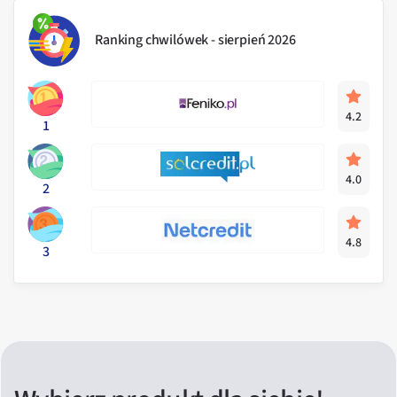
Ranking chwilówek - sierpień 2026
4.2
1
4.0
2
4.8
3