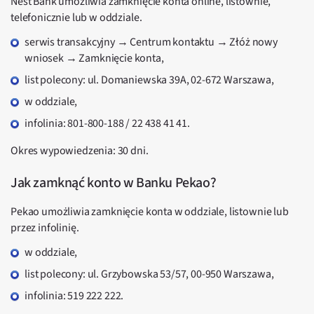
Nest Bank umożliwia zamknięcie konta online, listownie,
telefonicznie lub w oddziale.
serwis transakcyjny → Centrum kontaktu → Złóż nowy
wniosek → Zamknięcie konta,
list polecony: ul. Domaniewska 39A, 02-672 Warszawa,
w oddziale,
infolinia: 801-800-188 / 22 438 41 41.
Okres wypowiedzenia: 30 dni.
Jak zamknąć konto w Banku Pekao?
Pekao umożliwia zamknięcie konta w oddziale, listownie lub
przez infolinię.
w oddziale,
list polecony: ul. Grzybowska 53/57, 00-950 Warszawa,
infolinia: 519 222 222.