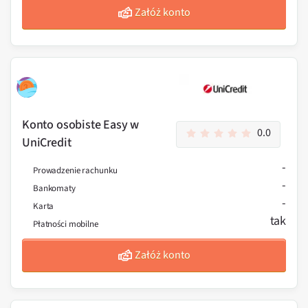
Załóż konto
Konto osobiste Easy w
0.0
UniCredit
-
Prowadzenie rachunku
-
Bankomaty
-
Karta
tak
Płatności mobilne
Załóż konto