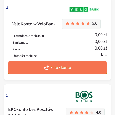
4
5.0
VeloKonto w VeloBank
0,00 zł
Prowadzenie rachunku
0,00 zł
Bankomaty
0,00 zł
Karta
tak
Płatności mobilne
Załóż konto
5
EKOkonto bez Kosztów
4.0