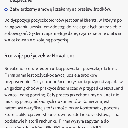
bezpieczne!
Zatwierdzamy umowę i czekamy na przelew środków.
Do dyspozycji pożyczkobiorców jest panel klienta, w którym po
zalogowaniu uzyskujemy dostęp do zaciągniętych przez siebie
zobowiązań. System zapamiętuje dane, czym znacznie ułatwia
wnioskowanie o kolejną pożyczkę.
Rodzaje pożyczek w NovaLend
NovaLend oferuje jeden rodzaj pożyczki – pożyczkę dla firm.
Firma sama jest pożyczkodawcą, udziela środków
bezpośrednio. Decyzja odnośnie przyznania pożyczki zapada w
24 godziny, choć w praktyce średni czas w przypadku NovaLend
wynosi jedną godzinę. Cały proces przechodzimy on-line i nie
musimy przesyłać żadnych dokumentów. Konieczna jest
natomiast weryfikacja tożsamości przez Kontomatik, podczas
której aplikacja zweryfikuje również zdolność kredytową – na
podstawie historii rachunku. Firma wysyła zapytania do
rejestrów dłużników: BIK, BIG InfoMonitor oraz KRD.