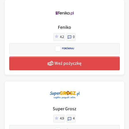
Feniko
4.2
0
PORÓWNAJ
Weź pożyczkę
Super Grosz
4.9
4