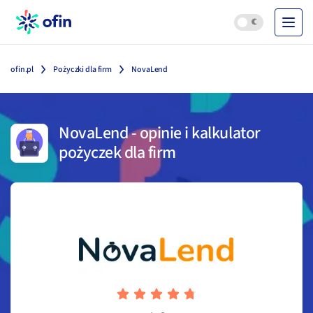
ofin.pl
Pożyczki dla firm
NovaLend
NovaLend
-
opinie i kalkulator
pożyczek dla firm