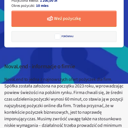
Pożyczona kwota
:
1 200,00 zł
Okres pożyczki
:
10 mies
Weź pożyczkę
PORÓWNAJ
NovaLend - informacje o firmie
NovaLend to jedna z najnowszych ofert pożyczek dla firm.
Spółka została założona na początku 2023 roku, wprowadzając
powiew świeżości na polskim rynku. Firma chwali się, że średni
czas udzielenia pożyczki wynosi 60 minut, co stawia ją w pozycji
najszybszej pożyczki online dla firm. Trzeba przyznać, że w
kontekście pożyczek biznesowych, jest to naprawdę
imponujący czas. Musimy zwrócić uwagę także na stosunkowo
niskie wymagania – działalność trzeba prowadzić od minimum