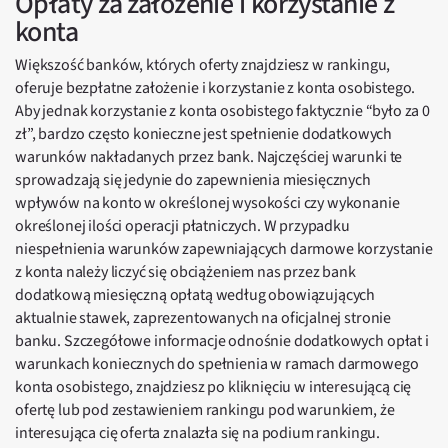
Opłaty za założenie i korzystanie z
konta
Większość banków, których oferty znajdziesz w rankingu,
oferuje bezpłatne założenie i korzystanie z konta osobistego.
Aby jednak korzystanie z konta osobistego faktycznie “było za 0
zł”, bardzo często konieczne jest spełnienie dodatkowych
warunków nakładanych przez bank. Najczęściej warunki te
sprowadzają się jedynie do zapewnienia miesięcznych
wpływów na konto w określonej wysokości czy wykonanie
określonej ilości operacji płatniczych. W przypadku
niespełnienia warunków zapewniających darmowe korzystanie
z konta należy liczyć się obciążeniem nas przez bank
dodatkową miesięczną opłatą według obowiązujących
aktualnie stawek, zaprezentowanych na oficjalnej stronie
banku. Szczegółowe informacje odnośnie dodatkowych opłat i
warunkach koniecznych do spełnienia w ramach darmowego
konta osobistego, znajdziesz po kliknięciu w interesującą cię
ofertę lub pod zestawieniem rankingu pod warunkiem, że
interesująca cię oferta znalazła się na podium rankingu.