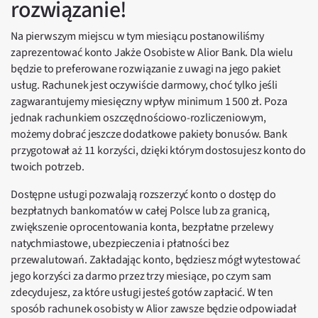
rozwiązanie!
Na pierwszym miejscu w tym miesiącu postanowiliśmy
zaprezentować konto Jakże Osobiste w Alior Bank. Dla wielu
będzie to preferowane rozwiązanie z uwagi na jego pakiet
usług. Rachunek jest oczywiście darmowy, choć tylko jeśli
zagwarantujemy miesięczny wpływ minimum 1 500 zł. Poza
jednak rachunkiem oszczędnościowo-rozliczeniowym,
możemy dobrać jeszcze dodatkowe pakiety bonusów. Bank
przygotował aż 11 korzyści, dzięki którym dostosujesz konto do
twoich potrzeb.
Dostępne usługi pozwalają rozszerzyć konto o dostęp do
bezpłatnych bankomatów w całej Polsce lub za granicą,
zwiększenie oprocentowania konta, bezpłatne przelewy
natychmiastowe, ubezpieczenia i płatności bez
przewalutowań. Zakładając konto, będziesz mógł wytestować
jego korzyści za darmo przez trzy miesiące, po czym sam
zdecydujesz, za które usługi jesteś gotów zapłacić. W ten
sposób rachunek osobisty w Alior zawsze będzie odpowiadał