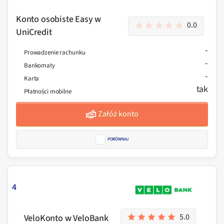
Konto osobiste Easy w
0.0
UniCredit
-
Prowadzenie rachunku
-
Bankomaty
-
Karta
tak
Płatności mobilne
Załóż konto
PORÓWNAJ
4
5.0
VeloKonto w VeloBank