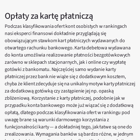
Opłaty za kartę płatniczą
Podczas klasyfikowania ofert kont osobistych w rankingach
nasi eksperci finansowi dokładnie przyglądają się
obowiązującym stawkom kart płatniczych wydawanych do
otwartego rachunku bankowego. Karta debetowa wydawana
do konta umożliwia realizowanie płatności bezgotówkowych
zarówno w sklepach stacjonarnych, jak i online czy wypłatę
gotówki z bankomatu. Najczęściej samo wydanie karty
płatniczej przez bank nie wiąże się z dodatkowym kosztem,
chyba że klient zdecyduje się na unikalny motyw karty płatniczej
za dodatkową gotówką czy zastąpienie jej np. opaską
zbliżeniową. Korzystanie z karty płatniczej, podobnie jak w
przypadku konta bankowego może już wiązać się z dodatkową
opłatą, dlatego podczas klasyfikowania ofert w rankingu pod
uwagę brane są warunki darmowego korzystania z
funkcjonalności karty — a dokładniej tego, jak łatwe są one do
zrealizowania. Wymagania banków są bardzo różne, w jednym