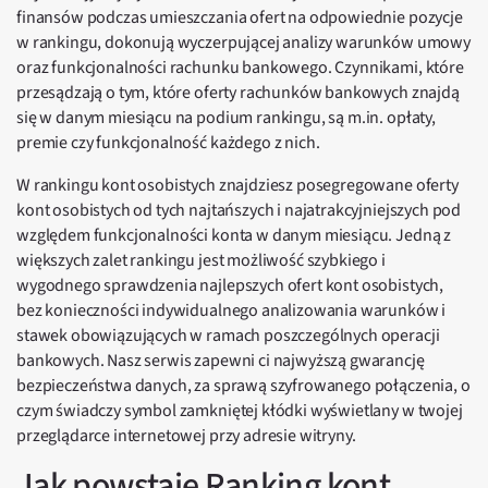
finansów podczas umieszczania ofert na odpowiednie pozycje
w rankingu, dokonują wyczerpującej analizy warunków umowy
oraz funkcjonalności rachunku bankowego. Czynnikami, które
przesądzają o tym, które oferty rachunków bankowych znajdą
się w danym miesiącu na podium rankingu, są m.in. opłaty,
premie czy funkcjonalność każdego z nich.
W rankingu kont osobistych znajdziesz posegregowane oferty
kont osobistych od tych najtańszych i najatrakcyjniejszych pod
względem funkcjonalności konta w danym miesiącu. Jedną z
większych zalet rankingu jest możliwość szybkiego i
wygodnego sprawdzenia najlepszych ofert kont osobistych,
bez konieczności indywidualnego analizowania warunków i
stawek obowiązujących w ramach poszczególnych operacji
bankowych. Nasz serwis zapewni ci najwyższą gwarancję
bezpieczeństwa danych, za sprawą szyfrowanego połączenia, o
czym świadczy symbol zamkniętej kłódki wyświetlany w twojej
przeglądarce internetowej przy adresie witryny.
Jak powstaje Ranking kont