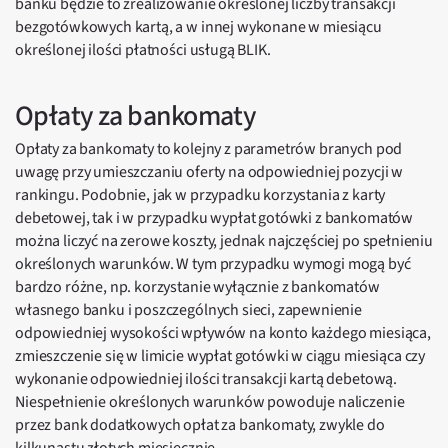
banku będzie to zrealizowanie określonej liczby transakcji
bezgotówkowych kartą, a w innej wykonane w miesiącu
określonej ilości płatności usługą BLIK.
Opłaty za bankomaty
Opłaty za bankomaty to kolejny z parametrów branych pod
uwagę przy umieszczaniu oferty na odpowiedniej pozycji w
rankingu. Podobnie, jak w przypadku korzystania z karty
debetowej, tak i w przypadku wypłat gotówki z bankomatów
można liczyć na zerowe koszty, jednak najczęściej po spełnieniu
określonych warunków. W tym przypadku wymogi mogą być
bardzo różne, np. korzystanie wyłącznie z bankomatów
własnego banku i poszczególnych sieci, zapewnienie
odpowiedniej wysokości wpływów na konto każdego miesiąca,
zmieszczenie się w limicie wypłat gotówki w ciągu miesiąca czy
wykonanie odpowiedniej ilości transakcji kartą debetową.
Niespełnienie określonych warunków powoduje naliczenie
przez bank dodatkowych opłat za bankomaty, zwykle do