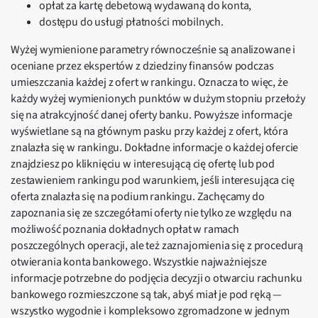
opłat za kartę debetową wydawaną do konta,
dostępu do usługi płatności mobilnych.
Wyżej wymienione parametry równocześnie są analizowane i
oceniane przez ekspertów z dziedziny finansów podczas
umieszczania każdej z ofert w rankingu. Oznacza to więc, że
każdy wyżej wymienionych punktów w dużym stopniu przełoży
się na atrakcyjność danej oferty banku. Powyższe informacje
wyświetlane są na głównym pasku przy każdej z ofert, która
znalazła się w rankingu. Dokładne informacje o każdej ofercie
znajdziesz po kliknięciu w interesującą cię ofertę lub pod
zestawieniem rankingu pod warunkiem, jeśli interesująca cię
oferta znalazła się na podium rankingu. Zachęcamy do
zapoznania się ze szczegółami oferty nie tylko ze względu na
możliwość poznania dokładnych opłat w ramach
poszczególnych operacji, ale też zaznajomienia się z procedurą
otwierania konta bankowego. Wszystkie najważniejsze
informacje potrzebne do podjęcia decyzji o otwarciu rachunku
bankowego rozmieszczone są tak, abyś miał je pod ręką —
wszystko wygodnie i kompleksowo zgromadzone w jednym