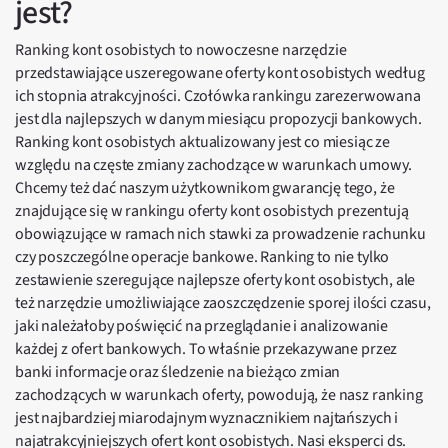
jest?
Ranking kont osobistych to nowoczesne narzędzie
przedstawiające uszeregowane oferty kont osobistych według
ich stopnia atrakcyjności. Czołówka rankingu zarezerwowana
jest dla najlepszych w danym miesiącu propozycji bankowych.
Ranking kont osobistych aktualizowany jest co miesiąc ze
względu na częste zmiany zachodzące w warunkach umowy.
Chcemy też dać naszym użytkownikom gwarancję tego, że
znajdujące się w rankingu oferty kont osobistych prezentują
obowiązujące w ramach nich stawki za prowadzenie rachunku
czy poszczególne operacje bankowe. Ranking to nie tylko
zestawienie szeregujące najlepsze oferty kont osobistych, ale
też narzędzie umożliwiające zaoszczędzenie sporej ilości czasu,
jaki należałoby poświęcić na przeglądanie i analizowanie
każdej z ofert bankowych. To właśnie przekazywane przez
banki informacje oraz śledzenie na bieżąco zmian
zachodzących w warunkach oferty, powodują, że nasz ranking
jest najbardziej miarodajnym wyznacznikiem najtańszych i
najatrakcyjniejszych ofert kont osobistych. Nasi eksperci ds.