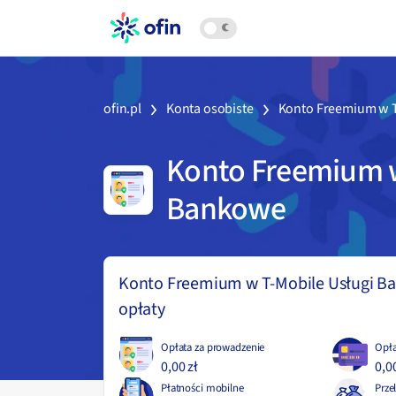
ofin.pl
Konta osobiste
Konto Freemium w T
Konto Freemium w
Bankowe
Konto Freemium w T-Mobile Usługi B
opłaty
Opłata za prowadzenie
Opła
0,00 zł
0,00
Płatności mobilne
Prze