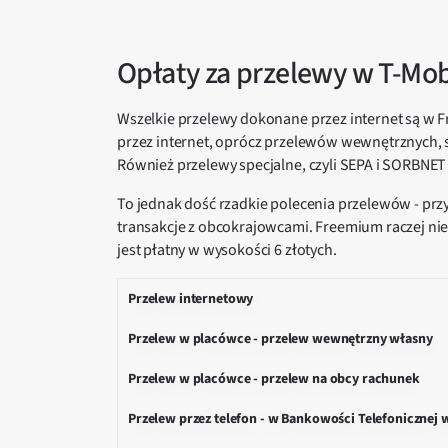
Opłaty za przelewy w T-Mo
Wszelkie przelewy dokonane przez internet są w 
przez internet, oprócz przelewów wewnętrznych,
Również przelewy specjalne, czyli SEPA i SORBNET 
To jednak dość rzadkie polecenia przelewów - prz
transakcje z obcokrajowcami. Freemium raczej n
jest płatny w wysokości 6 złotych.
Przelew internetowy
Przelew w placówce - przelew wewnętrzny własny
Przelew w placówce - przelew na obcy rachunek
Przelew przez telefon - w Bankowości Telefoniczne