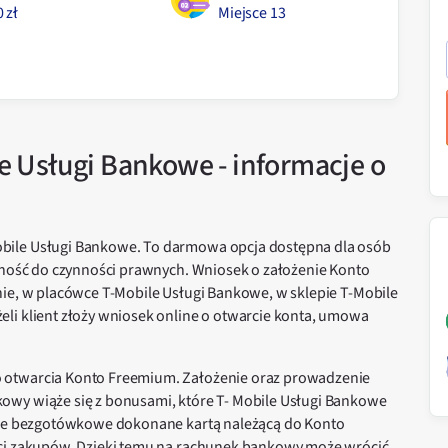
 zł
Miejsce
13
 Usługi Bankowe - informacje o
bile Usługi Bankowe. To darmowa opcja dostępna dla osób
olność do czynności prawnych. Wniosek o założenie Konto
nie, w placówce T-Mobile Usługi Bankowe, w sklepie T-Mobile
li klient złoży wniosek online o otwarcie konta, umowa
 otwarcia Konto Freemium. Założenie oraz prowadzenie
owy wiąże się z bonusami, które T- Mobile Usługi Bankowe
kcje bezgotówkowe dokonane kartą należącą do Konto
ści zakupów. Dzięki temu na rachunek bankowy może wrócić