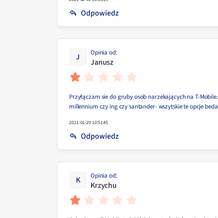
Odpowiedz
Opinia od
:
J
Janusz
Przyłączam sie do gruby osob narzekających na T-Mobile. 
millennium czy ing czy santander- wszytskie te opcje be
2021-01-29 10:51:45
Odpowiedz
Opinia od
:
K
Krzychu