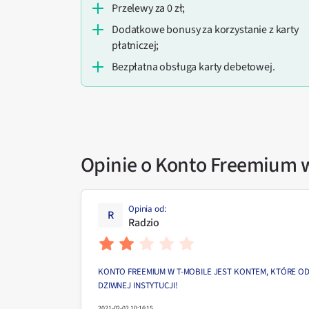
przelewy za 0 zł;
dodatkowe bonusy za korzystanie z karty
płatniczej;
bezpłatna obsługa karty debetowej.
Opinie o Konto Freemium 
Opinia od
:
R
Radzio
KONTO FREEMIUM W T-MOBILE JEST KONTEM, KTÓRE ODR
DZIWNEJ INSTYTUCJI!
2021-02-02 10:16:15