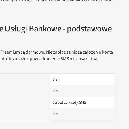
e Usługi Bankowe - podstawowe
Freemium są darmowe. Nie zapłacisz nic za założenie konta
zapłacić za każde powiadomienie SMS o transakcji na
0 zł
0 zł
0,30 zł za każdy SMS
0 zł