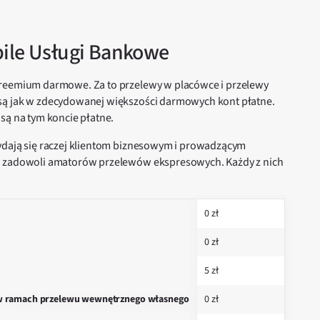
bile Usługi Bankowe
Freemium darmowe. Za to przelewy w placówce i przelewy
 są jak w zdecydowanej większości darmowych kont płatne.
są na tym koncie płatne.
ydają się raczej klientom biznesowym i prowadzącym
ie zadowoli amatorów przelewów ekspresowych. Każdy z nich
0 zł
0 zł
5 zł
j w ramach przelewu wewnętrznego własnego
0 zł