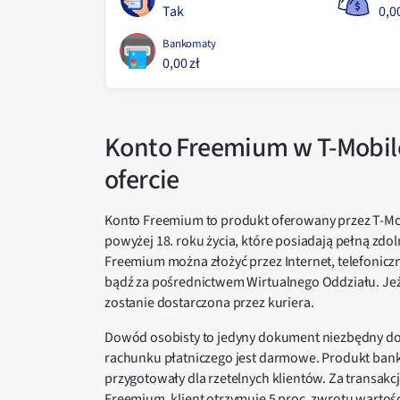
Tak
0,00
Bankomaty
0,00 zł
Konto Freemium w T-Mobile
ofercie
Konto Freemium to produkt oferowany przez T-Mo
powyżej 18. roku życia, które posiadają pełną zd
Freemium można złożyć przez Internet, telefonicz
bądź za pośrednictwem Wirtualnego Oddziału. Jeże
zostanie dostarczona przez kuriera.
Dowód osobisty to jedyny dokument niezbędny do
rachunku płatniczego jest darmowe. Produkt bank
przygotowały dla rzetelnych klientów. Za transa
Freemium, klient otrzymuje 5 proc. zwrotu warto