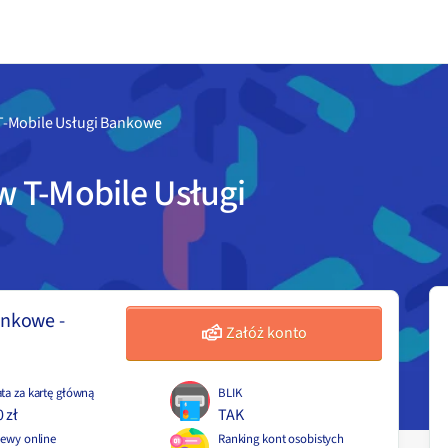
-Mobile Usługi Bankowe
 T-Mobile Usługi
ankowe
-
Załóż konto
ta za kartę
główną
BLIK
 zł
TAK
lewy online
Ranking kont osobistych