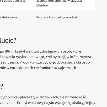
b z dochodem w tej
Szeroko dostępny dla większości
klientów
ewalutowanie
Prostsza konstrukcja produktu
lucie?
go (KNF), kredyt walutowy dostępny dla osób, które
zowania ryzyka kursowego, czyli sytuacji, w której wzrost
i zadłużenia. Produkt może być więc dobrą opcją dla osób
nie w euro, dolarach czy frankach szwajcarskich.
y?
edytobiorca spłaca raty w złotówkach, ale ich wysokość
zeliczenia. Kredyt walutowy często wydaje się atrakcyjniejszy