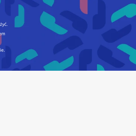
żyć.
iem
ie.