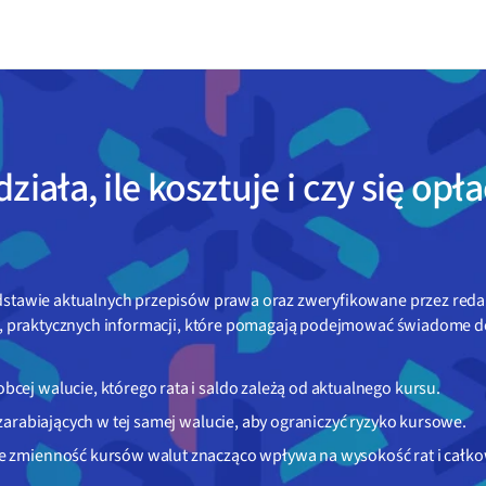
iała, ile kosztuje i czy się opł
odstawie aktualnych przepisów prawa oraz zweryfikowane przez reda
ch, praktycznych informacji, które pomagają podejmować świadome d
cej walucie, którego rata i saldo zależą od aktualnego kursu.
 zarabiających w tej samej walucie, aby ograniczyć ryzyko kursowe.
le zmienność kursów walut znacząco wpływa na wysokość rat i całko