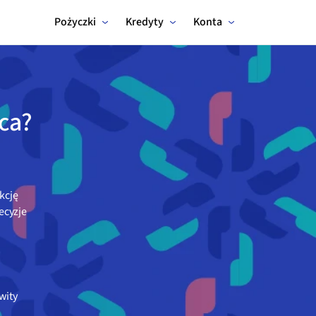
Pożyczki
Kredyty
Konta
aca?
kcję
ecyzje
wity