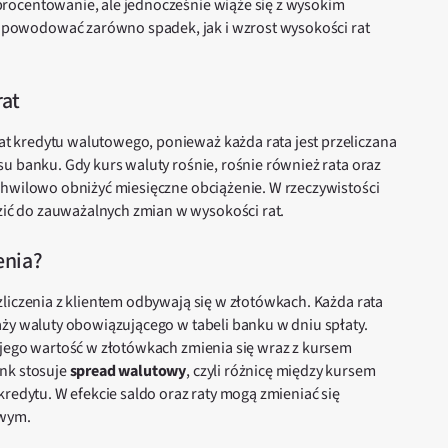
rocentowanie, ale jednocześnie wiąże się z wysokim
powodować zarówno spadek, jak i wzrost wysokości rat
rat
 kredytu walutowego, ponieważ każda rata jest przeliczana
u banku. Gdy kurs waluty rośnie, rośnie również rata oraz
chwilowo obniżyć miesięczne obciążenie. W rzeczywistości
ć do zauważalnych zmian w wysokości rat.
enia?
liczenia z klientem odbywają się w złotówkach. Każda rata
aży waluty obowiązującego w tabeli banku w dniu spłaty.
 jego wartość w złotówkach zmienia się wraz z kursem
ank stosuje
spread walutowy
, czyli różnicę między kursem
kredytu. W efekcie saldo oraz raty mogą zmieniać się
owym.