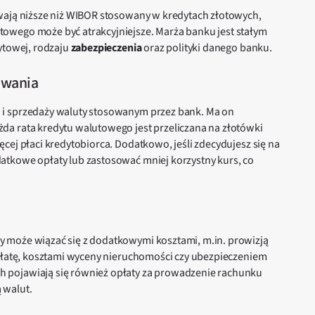
wają niższe niż WIBOR stosowany w kredytach złotowych,
owego może być atrakcyjniejsze. Marża banku jest stałym
ytowej, rodzaju
zabezpieczenia
oraz polityki danego banku.
owania
 i sprzedaży waluty stosowanym przez bank. Ma on
da rata kredytu walutowego jest przeliczana na złotówki
cej płaci kredytobiorca. Dodatkowo, jeśli zdecydujesz się na
atkowe opłaty lub zastosować mniej korzystny kurs, co
 może wiązać się z dodatkowymi kosztami, m.in. prowizją
spłatę, kosztami wyceny nieruchomości czy ubezpieczeniem
 pojawiają się również opłaty za prowadzenie rachunku
 walut.