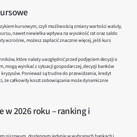
kursowe
zykiem kursowym, czyli możliwością zmiany wartości waluty,
kursu, nawet niewielka wpływa na wysokość rat oraz saldo
ty wzrośnie, możesz zapłacić znacznie więcej, jeśli kurs
nników, które należy uwzględnić przed podjęciem decyzji o
, mogą wynikać z sytuacji gospodarczej, decyzji banków
h kryzysów. Ponieważ są trudne do przewidzenia, kredyt
i, że całkowity koszt zobowiązania może dynamicznie
 w 2026 roku – ranking i
em niszowym, dostępnym jedynie w wybranych bankach i