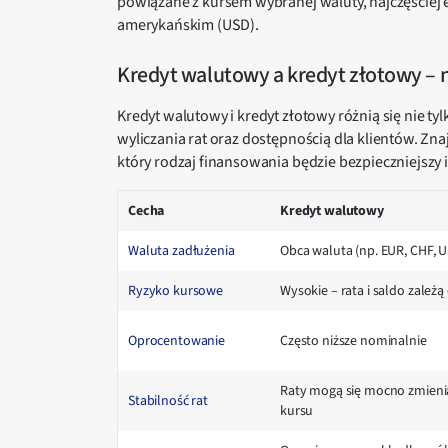
powiązane z kursem wybranej waluty, najczęściej 
amerykańskim (USD).
Kredyt walutowy a kredyt złotowy – 
Kredyt walutowy i kredyt złotowy różnią się nie t
wyliczania rat oraz dostępnością dla klientów. Zn
który rodzaj finansowania będzie bezpieczniejszy i
Cecha
Kredyt walutowy
Waluta zadłużenia
Obca waluta (np. EUR, CHF, 
Ryzyko kursowe
Wysokie – rata i saldo zależ
Oprocentowanie
Często niższe nominalnie
Raty mogą się mocno zmieni
Stabilność rat
kursu