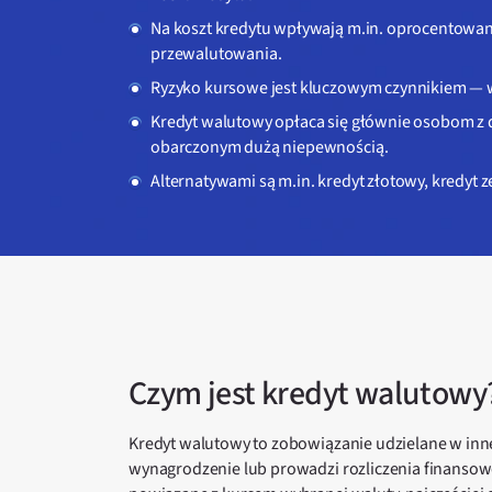
Na koszt kredytu wpływają m.in. oprocentowan
przewalutowania.
Ryzyko kursowe jest kluczowym czynnikiem — wz
Kredyt walutowy opłaca się głównie osobom z 
obarczonym dużą niepewnością.
Alternatywami są m.in. kredyt złotowy, kredyt
Czym jest kredyt walutowy
Kredyt walutowy to zobowiązanie udzielane w innej
wynagrodzenie lub prowadzi rozliczenia finansowe