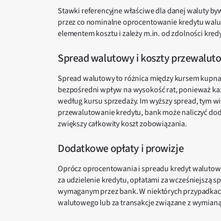
Stawki referencyjne właściwe dla danej waluty by
przez co nominalne oprocentowanie kredytu walut
elementem kosztu i zależy m.in. od zdolności kred
Spread walutowy i koszty przewalut
Spread walutowy to różnica między kursem kupna
bezpośredni wpływ na wysokość rat, ponieważ każ
według kursu sprzedaży. Im wyższy spread, tym wię
przewalutowanie kredytu, bank może naliczyć dod
zwiększy całkowity koszt zobowiązania.
Dodatkowe opłaty i prowizje
Oprócz oprocentowania i spreadu kredyt walutowy
za udzielenie kredytu, opłatami za wcześniejszą 
wymaganym przez bank. W niektórych przypadkach
walutowego lub za transakcje związane z wymianą