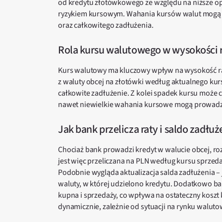
od kredytu złotówkowego ze względu na niższe op
ryzykiem kursowym. Wahania kursów walut mogą 
oraz całkowitego zadłużenia.
Rola kursu walutowego w wysokości 
Kurs walutowy ma kluczowy wpływ na wysokość rat
z waluty obcej na złotówki według aktualnego kurs
całkowite zadłużenie. Z kolei spadek kursu może 
nawet niewielkie wahania kursowe mogą prowadzi
Jak bank przelicza raty i saldo zadłuż
Chociaż bank prowadzi kredyt w walucie obcej, roz
jest więc przeliczana na PLN według kursu sprzed
Podobnie wygląda aktualizacja salda zadłużenia –
waluty, w której udzielono kredytu. Dodatkowo b
kupna i sprzedaży, co wpływa na ostateczny koszt 
dynamicznie, zależnie od sytuacji na rynku walut