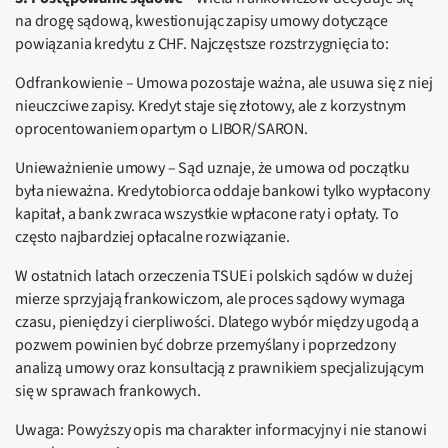
na drogę sądową, kwestionując zapisy umowy dotyczące
powiązania kredytu z CHF. Najczęstsze rozstrzygnięcia to:
Odfrankowienie
– Umowa pozostaje ważna, ale usuwa się z niej
nieuczciwe zapisy. Kredyt staje się złotowy, ale z korzystnym
oprocentowaniem opartym o LIBOR/SARON.
Unieważnienie umowy
– Sąd uznaje, że umowa od początku
była nieważna. Kredytobiorca oddaje bankowi tylko wypłacony
kapitał, a bank zwraca wszystkie wpłacone raty i opłaty. To
często najbardziej opłacalne rozwiązanie.
W ostatnich latach orzeczenia TSUE i polskich sądów w dużej
mierze sprzyjają frankowiczom, ale proces sądowy wymaga
czasu, pieniędzy i cierpliwości. Dlatego wybór między ugodą a
pozwem powinien być dobrze przemyślany i poprzedzony
analizą umowy oraz konsultacją z prawnikiem specjalizującym
się w sprawach frankowych.
Uwaga: Powyższy opis ma charakter informacyjny i nie stanowi