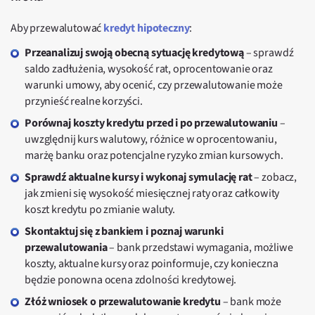
Aby przewalutować
kredyt hipoteczny
:
Przeanalizuj swoją obecną sytuację kredytową
– sprawdź
saldo zadłużenia, wysokość rat, oprocentowanie oraz
warunki umowy, aby ocenić, czy przewalutowanie może
przynieść realne korzyści.
Porównaj koszty kredytu przed i po przewalutowaniu
–
uwzględnij kurs walutowy, różnice w oprocentowaniu,
marżę banku oraz potencjalne ryzyko zmian kursowych.
Sprawdź aktualne kursy i wykonaj symulację rat
– zobacz,
jak zmieni się wysokość miesięcznej raty oraz całkowity
koszt kredytu po zmianie waluty.
Skontaktuj się z bankiem i poznaj warunki
przewalutowania
– bank przedstawi wymagania, możliwe
koszty, aktualne kursy oraz poinformuje, czy konieczna
będzie ponowna ocena zdolności kredytowej.
Złóż wniosek o przewalutowanie kredytu
– bank może