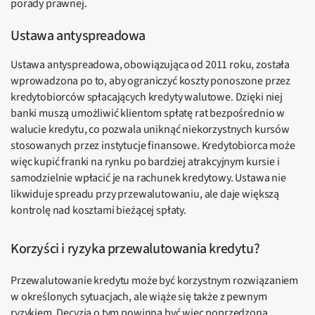
porady prawnej.
Ustawa antyspreadowa
Ustawa antyspreadowa, obowiązująca od 2011 roku, została
wprowadzona po to, aby ograniczyć koszty ponoszone przez
kredytobiorców spłacających kredyty walutowe. Dzięki niej
banki muszą umożliwić klientom spłatę rat bezpośrednio w
walucie kredytu, co pozwala uniknąć niekorzystnych kursów
stosowanych przez instytucje finansowe. Kredytobiorca może
więc kupić franki na rynku po bardziej atrakcyjnym kursie i
samodzielnie wpłacić je na rachunek kredytowy. Ustawa nie
likwiduje spreadu przy przewalutowaniu, ale daje większą
kontrolę nad kosztami bieżącej spłaty.
Korzyści i ryzyka przewalutowania kredytu?
Przewalutowanie kredytu może być korzystnym rozwiązaniem
w określonych sytuacjach, ale wiąże się także z pewnym
ryzykiem. Decyzja o tym powinna być więc poprzedzona