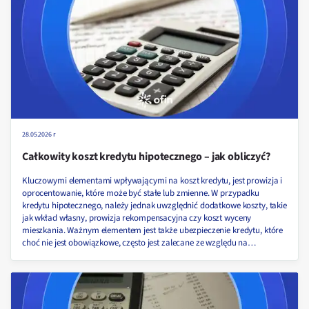
28.05.2026 r
Całkowity koszt kredytu hipotecznego – jak obliczyć?
Kluczowymi elementami wpływającymi na koszt kredytu, jest prowizja i
oprocentowanie, które może być stałe lub zmienne. W przypadku
kredytu hipotecznego, należy jednak uwzględnić dodatkowe koszty, takie
jak wkład własny, prowizja rekompensacyjna czy koszt wyceny
mieszkania. Ważnym elementem jest także ubezpieczenie kredytu, które
choć nie jest obowiązkowe, często jest zalecane ze względu na
dodatkowe zabezpieczenie. Z tego artykułu dowiesz się, co dokładnie
wpływa na całkowity koszt kredytu hipotecznego oraz jak go obliczyć!