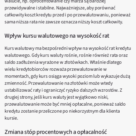
walucie, np. oprocentowanie czy marża są bardziej
przewidywalne i stabilne. Najważniejsze, aby porównać
całkowity koszt kredytu przed i po przewalutowaniu, ponieważ
sama niższa rata nie zawsze oznacza niższy koszt całkowity.
Wpływ kursu walutowego na wysokość rat
Kurs walutowy ma bezpośredni wpływ na wysokość rat kredytu
walutowego. Gdy kurs waluty rośnie, rośnie również rata oraz
saldo zadłużenia wyrażone w złotówkach. Właśnie dlatego
wielu kredytobiorców rozważa przewalutowanie w
momentach, gdy kurs osiąga wysoki poziom lub wykazuje dużą
zmienność. Przewalutowanie na złotówki może wtedy
ustabilizować raty i ograniczyć ryzyko dalszych wzrostów. Z
drugiej strony, jeśli kurs waluty jest wyjątkowo niski,
przewalutowanie może być mniej opłacalne, ponieważ saldo
kredytu zostanie przeliczone po niekorzystnym dla klienta
kursie.
Zmiana stóp procentowych a opłacalność