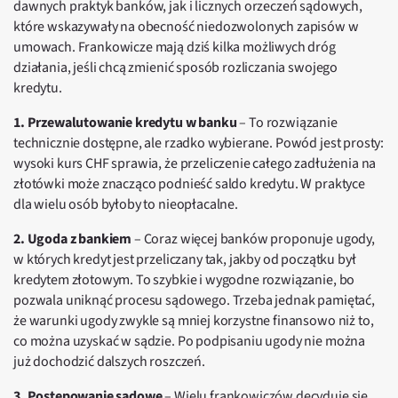
dawnych praktyk banków, jak i licznych orzeczeń sądowych,
które wskazywały na obecność niedozwolonych zapisów w
umowach. Frankowicze mają dziś kilka możliwych dróg
działania, jeśli chcą zmienić sposób rozliczania swojego
kredytu.
1. Przewalutowanie kredytu w banku
– To rozwiązanie
technicznie dostępne, ale rzadko wybierane. Powód jest prosty:
wysoki kurs CHF sprawia, że przeliczenie całego zadłużenia na
złotówki może znacząco podnieść saldo kredytu. W praktyce
dla wielu osób byłoby to nieopłacalne.
2. Ugoda z bankiem
– Coraz więcej banków proponuje ugody,
w których kredyt jest przeliczany tak, jakby od początku był
kredytem złotowym. To szybkie i wygodne rozwiązanie, bo
pozwala uniknąć procesu sądowego. Trzeba jednak pamiętać,
że warunki ugody zwykle są mniej korzystne finansowo niż to,
co można uzyskać w sądzie. Po podpisaniu ugody nie można
już dochodzić dalszych roszczeń.
3. Postępowanie sądowe
– Wielu frankowiczów decyduje się