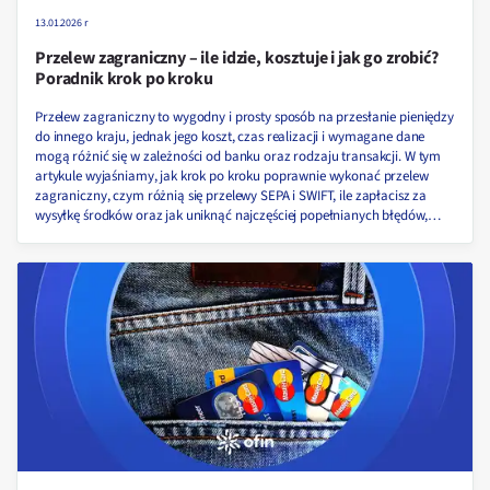
13.01.2026 r
Przelew zagraniczny – ile idzie, kosztuje i jak go zrobić?
Poradnik krok po kroku
Przelew zagraniczny to wygodny i prosty sposób na przesłanie pieniędzy
do innego kraju, jednak jego koszt, czas realizacji i wymagane dane
mogą różnić się w zależności od banku oraz rodzaju transakcji. W tym
artykule wyjaśniamy, jak krok po kroku poprawnie wykonać przelew
zagraniczny, czym różnią się przelewy SEPA i SWIFT, ile zapłacisz za
wysyłkę środków oraz jak uniknąć najczęściej popełnianych błędów,
które mogą opóźnić księgowanie!