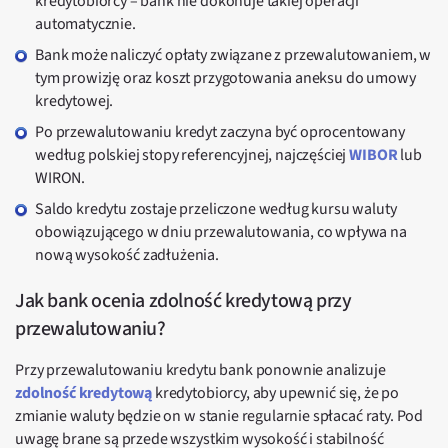
kredytobiorcy – bank nie dokonuje takiej operacji
automatycznie.
Bank może naliczyć opłaty związane z przewalutowaniem, w
tym prowizję oraz koszt przygotowania aneksu do umowy
kredytowej.
Po przewalutowaniu kredyt zaczyna być oprocentowany
według polskiej stopy referencyjnej, najczęściej
WIBOR
lub
WIRON.
Saldo kredytu zostaje przeliczone według kursu waluty
obowiązującego w dniu przewalutowania, co wpływa na
nową wysokość zadłużenia.
Jak bank ocenia zdolność kredytową przy
przewalutowaniu?
Przy przewalutowaniu kredytu bank ponownie analizuje
zdolność kredytową
kredytobiorcy, aby upewnić się, że po
zmianie waluty będzie on w stanie regularnie spłacać raty. Pod
uwagę brane są przede wszystkim wysokość i stabilność