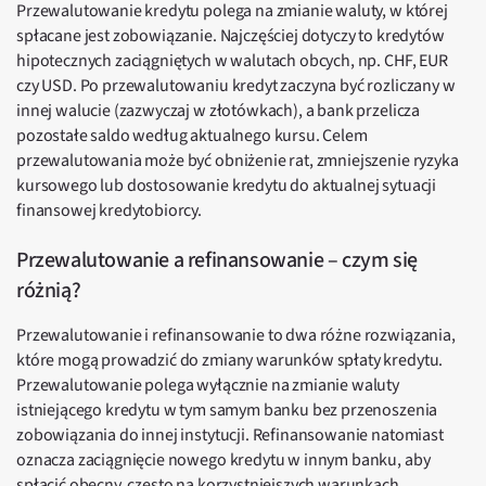
Przewalutowanie kredytu polega na zmianie waluty, w której
spłacane jest zobowiązanie. Najczęściej dotyczy to kredytów
hipotecznych zaciągniętych w walutach obcych, np. CHF, EUR
czy USD. Po przewalutowaniu kredyt zaczyna być rozliczany w
innej walucie (zazwyczaj w złotówkach), a bank przelicza
pozostałe saldo według aktualnego kursu. Celem
przewalutowania może być obniżenie rat, zmniejszenie ryzyka
kursowego lub dostosowanie kredytu do aktualnej sytuacji
finansowej kredytobiorcy.
Przewalutowanie a refinansowanie – czym się
różnią?
Przewalutowanie i refinansowanie to dwa różne rozwiązania,
które mogą prowadzić do zmiany warunków spłaty kredytu.
Przewalutowanie polega wyłącznie na zmianie waluty
istniejącego kredytu w tym samym banku bez przenoszenia
zobowiązania do innej instytucji. Refinansowanie natomiast
oznacza zaciągnięcie nowego kredytu w innym banku, aby
spłacić obecny, często na korzystniejszych warunkach.