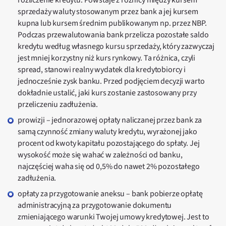
rozliczenie kredytu. Powstaje z różnicy między kursem
sprzedaży waluty stosowanym przez bank a jej kursem
kupna lub kursem średnim publikowanym np. przez NBP.
Podczas przewalutowania bank przelicza pozostałe saldo
kredytu według własnego kursu sprzedaży, który zazwyczaj
jest mniej korzystny niż kurs rynkowy. Ta różnica, czyli
spread, stanowi realny wydatek dla kredytobiorcy i
jednocześnie zysk banku. Przed podjęciem decyzji warto
dokładnie ustalić, jaki kurs zostanie zastosowany przy
przeliczeniu zadłużenia.
prowizji – jednorazowej opłaty naliczanej przez bank za
samą czynność zmiany waluty kredytu, wyrażonej jako
procent od kwoty kapitału pozostającego do spłaty. Jej
wysokość może się wahać w zależności od banku,
najczęściej waha się od 0,5% do nawet 2% pozostałego
zadłużenia.
opłaty za przygotowanie aneksu – bank pobierze opłatę
administracyjną za przygotowanie dokumentu
zmieniającego warunki Twojej umowy kredytowej. Jest to