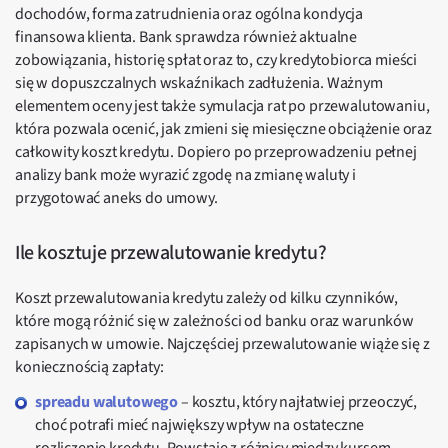
dochodów, forma zatrudnienia oraz ogólna kondycja
finansowa klienta. Bank sprawdza również aktualne
zobowiązania, historię spłat oraz to, czy kredytobiorca mieści
się w dopuszczalnych wskaźnikach zadłużenia. Ważnym
elementem oceny jest także symulacja rat po przewalutowaniu,
która pozwala ocenić, jak zmieni się miesięczne obciążenie oraz
całkowity koszt kredytu. Dopiero po przeprowadzeniu pełnej
analizy bank może wyrazić zgodę na zmianę waluty i
przygotować aneks do umowy.
Ile kosztuje przewalutowanie kredytu?
Koszt przewalutowania kredytu zależy od kilku czynników,
które mogą różnić się w zależności od banku oraz warunków
zapisanych w umowie. Najczęściej przewalutowanie wiąże się z
koniecznością zapłaty:
spreadu walutowego
– kosztu, który najłatwiej przeoczyć,
choć potrafi mieć największy wpływ na ostateczne