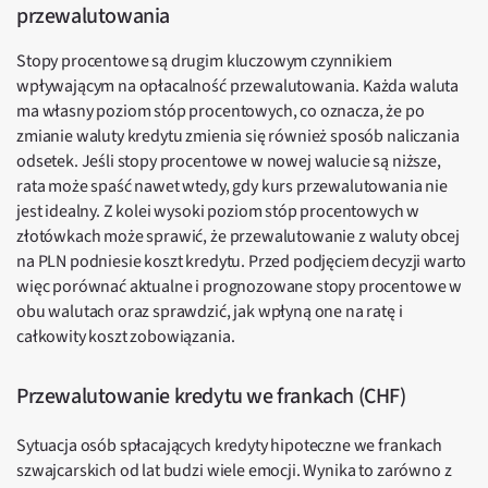
przewalutowania
Stopy procentowe są drugim kluczowym czynnikiem
wpływającym na opłacalność przewalutowania. Każda waluta
ma własny poziom stóp procentowych, co oznacza, że po
zmianie waluty kredytu zmienia się również sposób naliczania
odsetek. Jeśli stopy procentowe w nowej walucie są niższe,
rata może spaść nawet wtedy, gdy kurs przewalutowania nie
jest idealny. Z kolei wysoki poziom stóp procentowych w
złotówkach może sprawić, że przewalutowanie z waluty obcej
na PLN podniesie koszt kredytu. Przed podjęciem decyzji warto
więc porównać aktualne i prognozowane stopy procentowe w
obu walutach oraz sprawdzić, jak wpłyną one na ratę i
całkowity koszt zobowiązania.
Przewalutowanie kredytu we frankach (CHF)
Sytuacja osób spłacających kredyty hipoteczne we frankach
szwajcarskich od lat budzi wiele emocji. Wynika to zarówno z