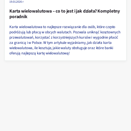
19.01.2026 r
Karta wielowalutowa – co to jest i jak działa? Kompletny
poradnik
Karta wielowalutowa to najlepsze rozwiązanie dla osób, które często
podróżują lub płacą w obcych walutach. Pozwala uniknąć kosztownych
przewalutowań, korzystać z korzystniejszych kursów i wygodnie płacić
za granicą i w Polsce. W tym artykule wyjaśniamy, jak działa karta
wielowalutowa, ile kosztuje, jakie waluty obsługuje oraz które banki
oferują najlepszą kartę wielowalutową!