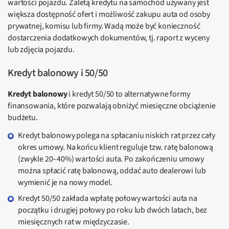
wartości pojazdu. Zaletą kredytu na samochód używany jest
większa dostępność ofert i możliwość zakupu auta od osoby
prywatnej, komisu lub firmy. Wadą może być konieczność
dostarczenia dodatkowych dokumentów, tj. raport z wyceny
lub zdjęcia pojazdu.
Kredyt balonowy i 50/50
Kredyt balonowy
i kredyt 50/50 to alternatywne formy
finansowania, które pozwalają obniżyć miesięczne obciążenie
budżetu.
Kredyt balonowy polega na spłacaniu niskich rat przez cały
okres umowy. Na końcu klient reguluje tzw. ratę balonową
(zwykle 20–40%) wartości auta. Po zakończeniu umowy
można spłacić ratę balonową, oddać auto dealerowi lub
wymienić je na nowy model.
Kredyt 50/50 zakłada wpłatę połowy wartości auta na
początku i drugiej połowy po roku lub dwóch latach, bez
miesięcznych rat w międzyczasie.