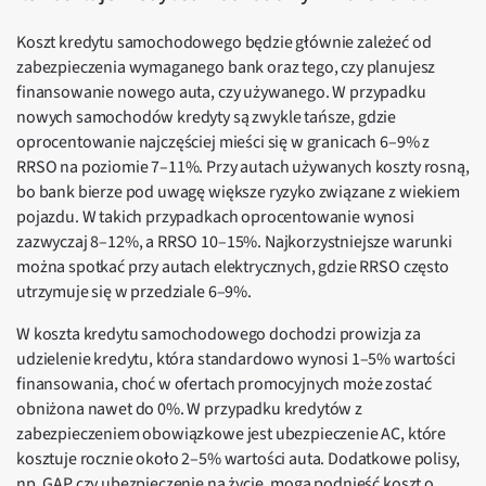
Koszt kredytu samochodowego będzie głównie zależeć od
zabezpieczenia wymaganego bank oraz tego, czy planujesz
finansowanie nowego auta, czy używanego. W przypadku
nowych samochodów kredyty są zwykle tańsze, gdzie
oprocentowanie najczęściej mieści się w granicach 6–9% z
RRSO na poziomie 7–11%. Przy autach używanych koszty rosną,
bo bank bierze pod uwagę większe ryzyko związane z wiekiem
pojazdu. W takich przypadkach oprocentowanie wynosi
zazwyczaj 8–12%, a RRSO 10–15%. Najkorzystniejsze warunki
można spotkać przy autach elektrycznych, gdzie RRSO często
utrzymuje się w przedziale 6–9%.
W koszta kredytu samochodowego dochodzi prowizja za
udzielenie kredytu, która standardowo wynosi 1–5% wartości
finansowania, choć w ofertach promocyjnych może zostać
obniżona nawet do 0%. W przypadku kredytów z
zabezpieczeniem obowiązkowe jest ubezpieczenie AC, które
kosztuje rocznie około 2–5% wartości auta. Dodatkowe polisy,
np. GAP czy ubezpieczenie na życie, mogą podnieść koszt o