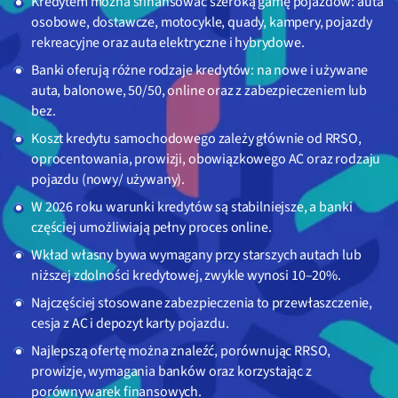
Kredytem można sfinansować szeroką gamę pojazdów: auta
osobowe, dostawcze, motocykle, quady, kampery, pojazdy
rekreacyjne oraz auta elektryczne i hybrydowe.
Banki oferują różne rodzaje kredytów: na nowe i używane
auta, balonowe, 50/50, online oraz z zabezpieczeniem lub
bez.
Koszt kredytu samochodowego zależy głównie od RRSO,
oprocentowania, prowizji, obowiązkowego AC oraz rodzaju
pojazdu (nowy/ używany).
W 2026 roku warunki kredytów są stabilniejsze, a banki
częściej umożliwiają pełny proces online.
Wkład własny bywa wymagany przy starszych autach lub
niższej zdolności kredytowej, zwykle wynosi 10–20%.
Najczęściej stosowane zabezpieczenia to przewłaszczenie,
cesja z AC i depozyt karty pojazdu.
Najlepszą ofertę można znaleźć, porównując RRSO,
prowizje, wymagania banków oraz korzystając z
porównywarek finansowych.