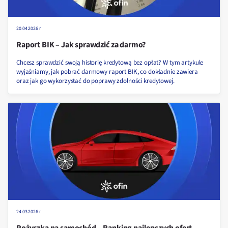
20.04.2026 r
Raport BIK – Jak sprawdzić za darmo?
Chcesz sprawdzić swoją historię kredytową bez opłat? W tym artykule
wyjaśniamy, jak pobrać darmowy raport BIK, co dokładnie zawiera
oraz jak go wykorzystać do poprawy zdolności kredytowej.
24.03.2026 r
Pożyczka na samochód – Ranking najlepszych ofert