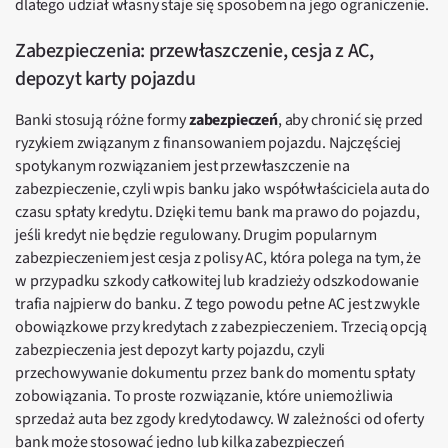
dlatego udział własny staje się sposobem na jego ograniczenie.
Zabezpieczenia: przewłaszczenie, cesja z AC,
depozyt karty pojazdu
Banki stosują różne formy
zabezpieczeń
, aby chronić się przed
ryzykiem związanym z finansowaniem pojazdu. Najczęściej
spotykanym rozwiązaniem jest przewłaszczenie na
zabezpieczenie, czyli wpis banku jako współwłaściciela auta do
czasu spłaty kredytu. Dzięki temu bank ma prawo do pojazdu,
jeśli kredyt nie będzie regulowany. Drugim popularnym
zabezpieczeniem jest cesja z polisy AC, która polega na tym, że
w przypadku szkody całkowitej lub kradzieży odszkodowanie
trafia najpierw do banku. Z tego powodu pełne AC jest zwykle
obowiązkowe przy kredytach z zabezpieczeniem. Trzecią opcją
zabezpieczenia jest depozyt karty pojazdu, czyli
przechowywanie dokumentu przez bank do momentu spłaty
zobowiązania. To proste rozwiązanie, które uniemożliwia
sprzedaż auta bez zgody kredytodawcy. W zależności od oferty
bank może stosować jedno lub kilka zabezpieczeń