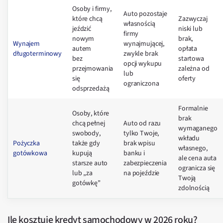
Osoby i firmy,
Auto pozostaje
które chcą
Zazwyczaj
własnością
jeździć
niski lub
firmy
nowym
brak,
Wynajem
wynajmującej,
autem
opłata
długoterminowy
zwykle brak
bez
startowa
opcji wykupu
przejmowania
zależna od
lub
się
oferty
ograniczona
odsprzedażą
Formalnie
Osoby, które
brak
chcą pełnej
Auto od razu
wymaganego
swobody,
tylko Twoje,
wkładu
Pożyczka
także gdy
brak wpisu
własnego,
gotówkowa
kupują
banku i
ale cena auta
starsze auto
zabezpieczenia
ogranicza się
lub „za
na pojeździe
Twoją
gotówkę”
zdolnością
Ile kosztuje kredyt samochodowy w 2026 roku?