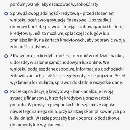
porównywarek, aby oszacować wysokość raty.
Sprawdź swoją zdolność kredytową – przed złożeniem
wniosku oceń swoją sytuację finansową. Uporządkuj
domowy budżet, sprawdź istniejące zobowiązania i historię
kredytową. Jeśli to możliwe, spłać część długów lub
zmniejsz limity na kartach kredytowych, aby poprawić swoją
zdolność kredytową.
Złóż wniosek o kredyt – możesz to zrobić w oddziale banku,
u doradcy w salonie samochodowym lub online. We
wniosku podajesz dane osobowe, informacje o dochodach i
zobowiązaniach, a także szczegóły dotyczące pojazdu. Przed
wysłaniem formularza, sprawdź dokładnie wszystkie dane.
Poczekaj na decyzję kredytową – bank analizuje Twoją
sytuację finansową, historię kredytową oraz wartość
pojazdu. W prostych przypadkach decyzja może zapaść
nawet tego samego dnia, przy bardziej skomplikowanych po
kilku dniach. W razie potrzeby bank poprosi o dodatkowe
dokumenty lub wyjaśnienia.