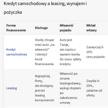
Kredyt samochodowy a leasing, wynajem i
pożyczka
Forma
Własność
Wkład
Dla kogo
finansowania
pojazdu
własny
Osoby chcące
Auto jest
mieć auto „na
Twoje,
Zazwyczaj 0–
Kredyt
własność”
ale często z
20%
samochodowy
i obniżyć
wpisem banku
ceny pojazdu
koszt
do czasu spłaty
finansowania
kredytu
Własność po
Najczęściej
stronie
firmy,
Zwykle 0–
leasingodawcy,
ale dostępny
20%,
Leasing
wykup dopiero
jest też
zależnie od
po
leasing
oferty
zakończeniu
konsumencki
umowy