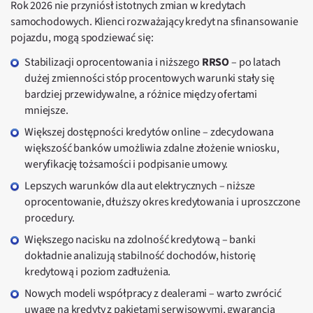
Rok 2026 nie przyniósł istotnych zmian w kredytach
samochodowych. Klienci rozważający kredyt na sfinansowanie
pojazdu, mogą spodziewać się:
Stabilizacji oprocentowania i niższego
RRSO
– po latach
dużej zmienności stóp procentowych warunki stały się
bardziej przewidywalne, a różnice między ofertami
mniejsze.
Większej dostępności kredytów online – zdecydowana
większość banków umożliwia zdalne złożenie wniosku,
weryfikację tożsamości i podpisanie umowy.
Lepszych warunków dla aut elektrycznych – niższe
oprocentowanie, dłuższy okres kredytowania i uproszczone
procedury.
Większego nacisku na zdolność kredytową – banki
dokładnie analizują stabilność dochodów, historię
kredytową i poziom zadłużenia.
Nowych modeli współpracy z dealerami – warto zwrócić
uwagę na kredyty z pakietami serwisowymi, gwarancją