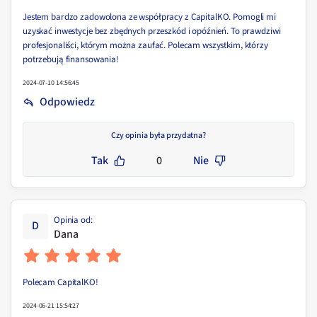
Jestem bardzo zadowolona ze współpracy z CapitalKO. Pomogli mi
uzyskać inwestycje bez zbędnych przeszkód i opóźnień. To prawdziwi
profesjonaliści, którym można zaufać. Polecam wszystkim, którzy
potrzebują finansowania!
2024-07-10 14:56:45
Odpowiedz
Czy opinia była przydatna?
Tak
0
Nie
Opinia od
:
D
Dana
Polecam CapitalKO!
2024-06-21 15:54:27