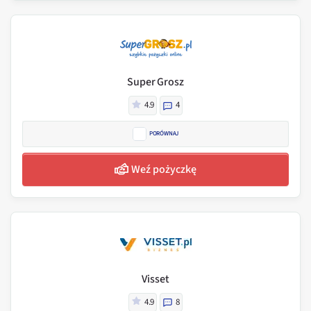
Super Grosz
4.9
4
PORÓWNAJ
Weź pożyczkę
Visset
4.9
8