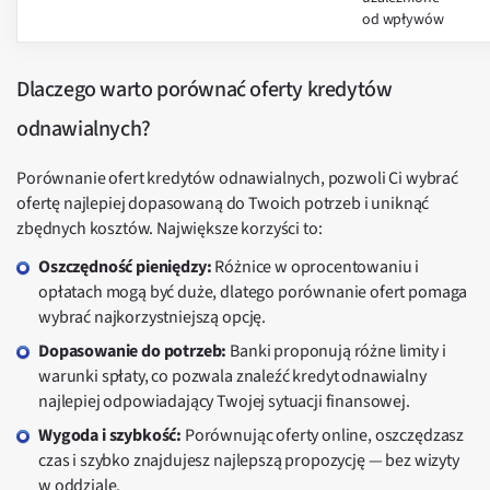
od wpływów
Dlaczego warto porównać oferty kredytów
odnawialnych?
Porównanie ofert kredytów odnawialnych, pozwoli Ci wybrać
ofertę najlepiej dopasowaną do Twoich potrzeb i uniknąć
zbędnych kosztów. Największe korzyści to:
Oszczędność pieniędzy:
Różnice w oprocentowaniu i
opłatach mogą być duże, dlatego porównanie ofert pomaga
wybrać najkorzystniejszą opcję.
Dopasowanie do potrzeb:
Banki proponują różne limity i
warunki spłaty, co pozwala znaleźć kredyt odnawialny
najlepiej odpowiadający Twojej sytuacji finansowej.
Wygoda i szybkość:
Porównując oferty online, oszczędzasz
czas i szybko znajdujesz najlepszą propozycję — bez wizyty
w oddziale.