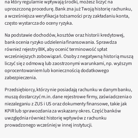
na który regularnie wpływają środki, możesz liczyć na
uproszczoną procedurę. Bank zna już Twoją historię rachunku,
a wcześniejsza weryfikacja tożsamości przy zakładaniu konta,
często wystarcza do oceny ryzyka.
Na podstawie dochodów, kosztów oraz historii kredytowej,
bank ocenia ryzyko udzielenia finansowania. Sprawdza
również rejestry BIK, aby ocenić terminowość spłat
wcześniejszych zobowiązań. Osoby z negatywną historią muszą
liczyć się z odmową lub zaostrzonymi warunkami, np. wyższym
oprocentowaniem lub koniecznością dodatkowego
zabezpieczenia.
Przedsiębiorcy, którzy nie posiadają rachunku w danym banku,
muszą dostarczyć m.in. dane rejestrowe firmy, zaświadczenia o
niezaleganiu z ZUS i US oraz dokumenty finansowe, takie jak
KPiR lub sprawozdania za wskazany okres. Część banków
uwzględnia również historię wpływów z rachunku
prowadzonego wcześniej w innej instytucji.