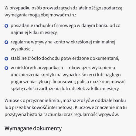
W przypadku osób prowadzących działalność gospodarczą
wymagania mogą obejmować m.in.:
posiadanie rachunku firmowego w danym banku od co
najmniej kilku miesięcy,
regularne wpływy na konto w określonej minimalnej
wysokości,
stabilne źródło dochodu potwierdzone dokumentami,
w niektórych przypadkach — obowiązek wykupienia
ubezpieczenia kredytu na wypadek śmierci lub nagłego
pogorszenia sytuacji finansowej; polisa może obejmować
spłatę całości zadłużenia lub odsetek za kilka miesięcy.
Wniosek o przyznanie limitu, można złożyć w oddziale banku
lub przez bankowość internetową. Kluczowe znaczenie ma tu
pozytywna historia rachunku oraz regularność wpływów.
Wymagane dokumenty