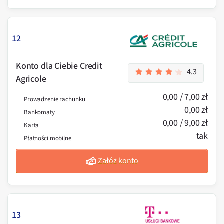
12
Konto dla Ciebie Credit
4.3
Agricole
0,00 / 7,00 zł
Prowadzenie rachunku
0,00 zł
Bankomaty
0,00 / 9,00 zł
Karta
tak
Płatności mobilne
Załóż konto
13