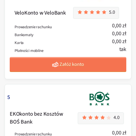
5.0
VeloKonto w VeloBank
0,00 zł
Prowadzenie rachunku
0,00 zł
Bankomaty
0,00 zł
Karta
tak
Płatności mobilne
Załóż konto
5
EKOkonto bez Kosztów
4.0
BOŚ Bank
0,00 zł
Prowadzenie rachunku