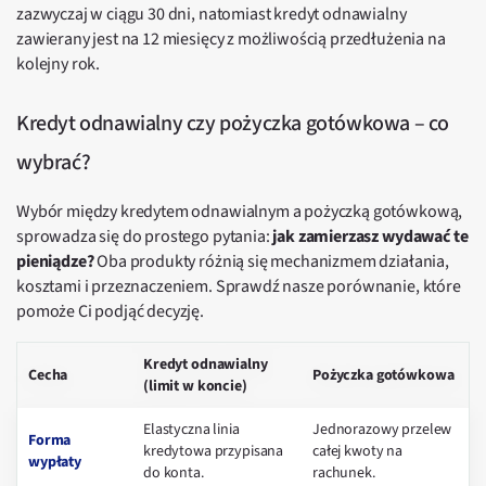
zazwyczaj w ciągu 30 dni, natomiast kredyt odnawialny
zawierany jest na 12 miesięcy z możliwością przedłużenia na
kolejny rok.
Kredyt odnawialny czy pożyczka gotówkowa – co
wybrać?
Wybór między kredytem odnawialnym a pożyczką gotówkową,
sprowadza się do prostego pytania:
jak zamierzasz wydawać te
pieniądze?
Oba produkty różnią się mechanizmem działania,
kosztami i przeznaczeniem. Sprawdź nasze porównanie, które
pomoże Ci podjąć decyzję.
Kredyt odnawialny
Cecha
Pożyczka gotówkowa
(limit w koncie)
Elastyczna linia
Jednorazowy przelew
Forma
kredytowa przypisana
całej kwoty na
wypłaty
do konta.
rachunek.