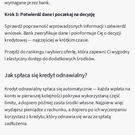
wymagane przez bank.
Krok 3: Potwierdź dane i poczekaj na decyzję
Sprawdź poprawność wprowadzonych informacji i zatwierdź
wniosek. Bank zweryfikuje dane i poinformuje Cię o decyzji
kredytowej — najczęściej w krótkim czasie.
Przejdź do rankingu i wybierz ofertę, która zapewni Ci wygodny
i elastyczny dostęp do dodatkowych środków.
Jak spłaca się kredyt odnawialny?
Kredyt odnawialny spłaca się automatycznie — każda wpłata na
konto w pierwszej kolejności pokrywa wykorzystaną część
limitu, a dopiero później zasila środki własne. Najpierw więc
wydajesz pieniądze z rachunku, a dopiero po ich wyczerpaniu
korzystasz z kredytu, który odnawia się wraz ze spłatą
zadłużenia.