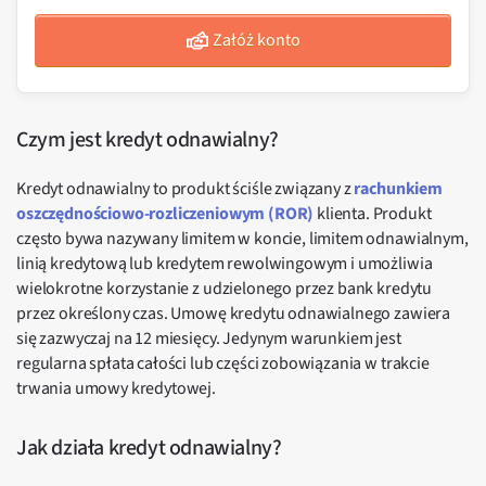
Załóż konto
Czym jest kredyt odnawialny?
Kredyt odnawialny to produkt ściśle związany z
rachunkiem
oszczędnościowo-rozliczeniowym (ROR)
klienta. Produkt
często bywa nazywany limitem w koncie, limitem odnawialnym,
linią kredytową lub kredytem rewolwingowym i umożliwia
wielokrotne korzystanie z udzielonego przez bank kredytu
przez określony czas. Umowę kredytu odnawialnego zawiera
się zazwyczaj na 12 miesięcy. Jedynym warunkiem jest
regularna spłata całości lub części zobowiązania w trakcie
trwania umowy kredytowej.
Jak działa kredyt odnawialny?