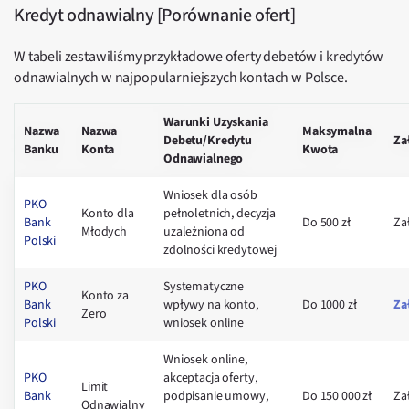
Kredyt odnawialny [Porównanie ofert]
W tabeli zestawiliśmy przykładowe oferty debetów i kredytów
odnawialnych w najpopularniejszych kontach w Polsce.
Warunki Uzyskania
Nazwa
Nazwa
Maksymalna
Debetu/Kredytu
Za
Banku
Konta
Kwota
Odnawialnego
Wniosek dla osób
PKO
Konto dla
pełnoletnich, decyzja
Bank
Do 500 zł
Za
Młodych
uzależniona od
Polski
zdolności kredytowej
PKO
Systematyczne
Konto za
Bank
wpływy na konto,
Do 1000 zł
Za
Zero
Polski
wniosek online
Wniosek online,
PKO
akceptacja oferty,
Limit
Bank
podpisanie umowy,
Do 150 000 zł
Za
Odnawialny