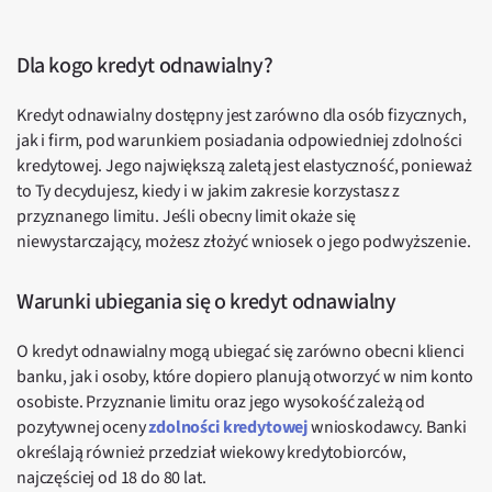
Dla kogo kredyt odnawialny?
Kredyt odnawialny dostępny jest zarówno dla osób fizycznych,
jak i firm, pod warunkiem posiadania odpowiedniej zdolności
kredytowej. Jego największą zaletą jest elastyczność, ponieważ
to Ty decydujesz, kiedy i w jakim zakresie korzystasz z
przyznanego limitu. Jeśli obecny limit okaże się
niewystarczający, możesz złożyć wniosek o jego podwyższenie.
Warunki ubiegania się o kredyt odnawialny
O kredyt odnawialny mogą ubiegać się zarówno obecni klienci
banku, jak i osoby, które dopiero planują otworzyć w nim konto
osobiste. Przyznanie limitu oraz jego wysokość zależą od
pozytywnej oceny
zdolności kredytowej
wnioskodawcy. Banki
określają również przedział wiekowy kredytobiorców,
najczęściej od 18 do 80 lat.