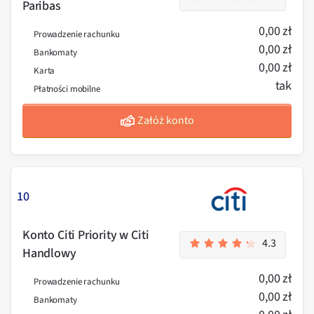
Paribas
0,00 zł
Prowadzenie rachunku
0,00 zł
Bankomaty
0,00 zł
Karta
tak
Płatności mobilne
Załóż konto
10
Konto Citi Priority w Citi
4.3
Handlowy
0,00 zł
Prowadzenie rachunku
0,00 zł
Bankomaty