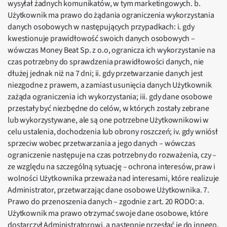
wysyłał żadnych komunikatów, w tym marketingowych. b.
Użytkownik ma prawo do żądania ograniczenia wykorzystania
danych osobowych w następujących przypadkach: i. gdy
kwestionuje prawidłowość swoich danych osobowych –
wówczas Money Beat Sp. z o.o, ogranicza ich wykorzystanie na
czas potrzebny do sprawdzenia prawidłowości danych, nie
dłużej jednak niż na 7 dni; ii. gdy przetwarzanie danych jest
niezgodne z prawem, a zamiast usunięcia danych Użytkownik
zażąda ograniczenia ich wykorzystania; iii. gdy dane osobowe
przestały być niezbędne do celów, w których zostały zebrane
lub wykorzystywane, ale są one potrzebne Użytkownikowi w
celu ustalenia, dochodzenia lub obrony roszczeń; iv. gdy wniósł
sprzeciw wobec przetwarzania a jego danych – wówczas
ograniczenie następuje na czas potrzebny do rozważenia, czy –
ze względu na szczególną sytuację – ochrona interesów, praw i
wolności Użytkownika przeważa nad interesami, które realizuje
Administrator, przetwarzając dane osobowe Użytkownika. 7.
Prawo do przenoszenia danych – zgodnie z art. 20 RODO: a.
Użytkownik ma prawo otrzymać swoje dane osobowe, które
dostarczył Administratorowi, a następnie przesłać je do innego,