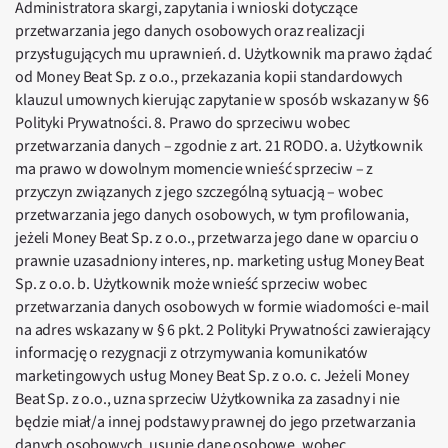
Administratora skargi, zapytania i wnioski dotyczące
przetwarzania jego danych osobowych oraz realizacji
przysługujących mu uprawnień. d. Użytkownik ma prawo żądać
od Money Beat Sp. z o.o., przekazania kopii standardowych
klauzul umownych kierując zapytanie w sposób wskazany w §6
Polityki Prywatności. 8. Prawo do sprzeciwu wobec
przetwarzania danych – zgodnie z art. 21 RODO. a. Użytkownik
ma prawo w dowolnym momencie wnieść sprzeciw – z
przyczyn związanych z jego szczególną sytuacją – wobec
przetwarzania jego danych osobowych, w tym profilowania,
jeżeli Money Beat Sp. z o.o., przetwarza jego dane w oparciu o
prawnie uzasadniony interes, np. marketing usług Money Beat
Sp. z o.o. b. Użytkownik może wnieść sprzeciw wobec
przetwarzania danych osobowych w formie wiadomości e-mail
na adres wskazany w § 6 pkt. 2 Polityki Prywatności zawierający
informację o rezygnacji z otrzymywania komunikatów
marketingowych usług Money Beat Sp. z o.o. c. Jeżeli Money
Beat Sp. z o.o., uzna sprzeciw Użytkownika za zasadny i nie
będzie miał/a innej podstawy prawnej do jego przetwarzania
danych osobowych, usunie dane osobowe, wobec