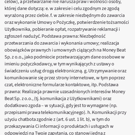
celów), a przetwarzanie nie narusza praw i wolności osoby,
której dane dotyczą: e. w zakresie i celu zgodnym ze zgodą
wyrażoną przez ciebie. f. w zakresie niezbędnym do zawarcia
oraz wykonanie Umowy o Pożyczkę, potwierdzenie tożsamości
Użytkownika, pobieranie opłat, rozpatrywanie reklamacji i
zgłoszeń nadużyć. Podstawa prawna: Niezbędność
przetwarzania do zawarcia i wykonania umowy; realizacja
obowiązków prawnych i umownych ciążących na Money Beat
Sp. z o.o., jako podmiocie przetwarzającym dane osobowe w
imieniu pożyczkodawcy, w tym wynikających z ustawy o
świadczeniu usług drogą elektroniczną. g. Utrzymywanie oraz
komunikowanie się przez strony internetowe, w tym poprzez
czat, elektroniczne formularze kontaktowe, itp. Podstawa
prawna: Realizacja prawnie uzasadnionych interesów Money
Beat Sp. z o.o., (tj. komunikacja z Użytkownikami) oraz
dodatkowo zgoda – w sytuacji, gdy jest to wymagane (np.
przepisami prawa telekomunikacyjnego). h. Komunikacji przy
użyciu chatbota zgodnie z (art. 6 ust. 1 lit. b), w tym do
przekazywania Ci informacji o produktach i usługach w
odpowiedzi na Twoje zapytania, co stanowi jedną z