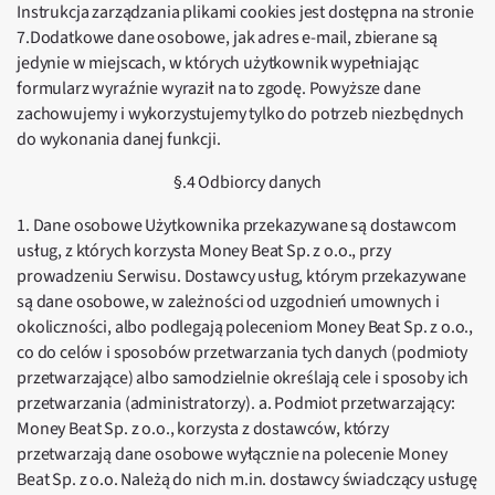
Instrukcja zarządzania plikami cookies jest dostępna na stronie
7.Dodatkowe dane osobowe, jak adres e-mail, zbierane są
jedynie w miejscach, w których użytkownik wypełniając
formularz wyraźnie wyraził na to zgodę. Powyższe dane
zachowujemy i wykorzystujemy tylko do potrzeb niezbędnych
do wykonania danej funkcji.
§.4 Odbiorcy danych
1. Dane osobowe Użytkownika przekazywane są dostawcom
usług, z których korzysta Money Beat Sp. z o.o., przy
prowadzeniu Serwisu. Dostawcy usług, którym przekazywane
są dane osobowe, w zależności od uzgodnień umownych i
okoliczności, albo podlegają poleceniom Money Beat Sp. z o.o.,
co do celów i sposobów przetwarzania tych danych (podmioty
przetwarzające) albo samodzielnie określają cele i sposoby ich
przetwarzania (administratorzy). a. Podmiot przetwarzający:
Money Beat Sp. z o.o., korzysta z dostawców, którzy
przetwarzają dane osobowe wyłącznie na polecenie Money
Beat Sp. z o.o. Należą do nich m.in. dostawcy świadczący usługę