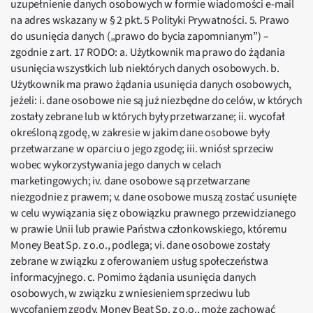
uzupełnienie danych osobowych w formie wiadomości e-mail
na adres wskazany w § 2 pkt. 5 Polityki Prywatności. 5. Prawo
do usunięcia danych („prawo do bycia zapomnianym”) –
zgodnie z art. 17 RODO: a. Użytkownik ma prawo do żądania
usunięcia wszystkich lub niektórych danych osobowych. b.
Użytkownik ma prawo żądania usunięcia danych osobowych,
jeżeli: i. dane osobowe nie są już niezbędne do celów, w których
zostały zebrane lub w których były przetwarzane; ii. wycofał
określoną zgodę, w zakresie w jakim dane osobowe były
przetwarzane w oparciu o jego zgodę; iii. wniósł sprzeciw
wobec wykorzystywania jego danych w celach
marketingowych; iv. dane osobowe są przetwarzane
niezgodnie z prawem; v. dane osobowe muszą zostać usunięte
w celu wywiązania się z obowiązku prawnego przewidzianego
w prawie Unii lub prawie Państwa członkowskiego, któremu
Money Beat Sp. z o.o., podlega; vi. dane osobowe zostały
zebrane w związku z oferowaniem usług społeczeństwa
informacyjnego. c. Pomimo żądania usunięcia danych
osobowych, w związku z wniesieniem sprzeciwu lub
wycofaniem zgody, Money Beat Sp. z o.o., może zachować