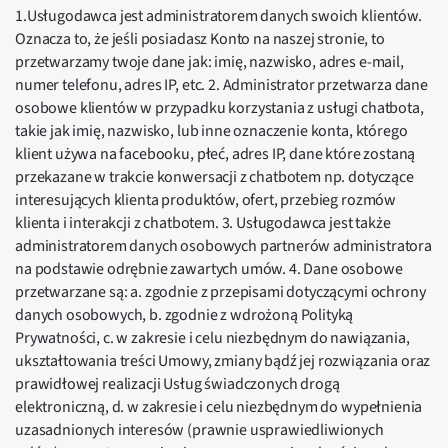
1.Usługodawca jest administratorem danych swoich klientów.
Oznacza to, że jeśli posiadasz Konto na naszej stronie, to
przetwarzamy twoje dane jak: imię, nazwisko, adres e-mail,
numer telefonu, adres IP, etc. 2. Administrator przetwarza dane
osobowe klientów w przypadku korzystania z usługi chatbota,
takie jak imię, nazwisko, lub inne oznaczenie konta, którego
klient używa na facebooku, płeć, adres IP, dane które zostaną
przekazane w trakcie konwersacji z chatbotem np. dotyczące
interesujących klienta produktów, ofert, przebieg rozmów
klienta i interakcji z chatbotem. 3. Usługodawca jest także
administratorem danych osobowych partnerów administratora
na podstawie odrębnie zawartych umów. 4. Dane osobowe
przetwarzane są: a. zgodnie z przepisami dotyczącymi ochrony
danych osobowych, b. zgodnie z wdrożoną Polityką
Prywatności, c. w zakresie i celu niezbędnym do nawiązania,
ukształtowania treści Umowy, zmiany bądź jej rozwiązania oraz
prawidłowej realizacji Usług świadczonych drogą
elektroniczną, d. w zakresie i celu niezbędnym do wypełnienia
uzasadnionych interesów (prawnie usprawiedliwionych