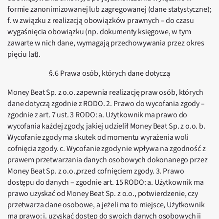
formie zanonimizowanej lub zagregowanej (dane statystyczne);
f. w związku z realizacją obowiązków prawnych – do czasu
wygaśnięcia obowiązku (np. dokumenty księgowe, w tym
zawarte w nich dane, wymagają przechowywania przez okres
pięciu lat).
§.6 Prawa osób, których dane dotyczą
Money Beat Sp. z o.o. zapewnia realizację praw osób, których
dane dotyczą zgodnie z RODO. 2. Prawo do wycofania zgody –
zgodnie z art. 7 ust. 3 RODO: a. Użytkownik ma prawo do
wycofania każdej zgody, jakiej udzielił Money Beat Sp. z o.o. b.
Wycofanie zgody ma skutek od momentu wyrażenia woli
cofnięcia zgody. c. Wycofanie zgody nie wpływa na zgodność z
prawem przetwarzania danych osobowych dokonanego przez
Money Beat Sp. z o.o.,przed cofnięciem zgody. 3. Prawo
dostępu do danych – zgodnie art. 15 RODO: a. Użytkownik ma
prawo uzyskać od Money Beat Sp. z o.o., potwierdzenie, czy
przetwarza dane osobowe, a jeżeli ma to miejsce, Użytkownik
ma prawo: i. uzyskać dostęp do swoich danych osobowych ii