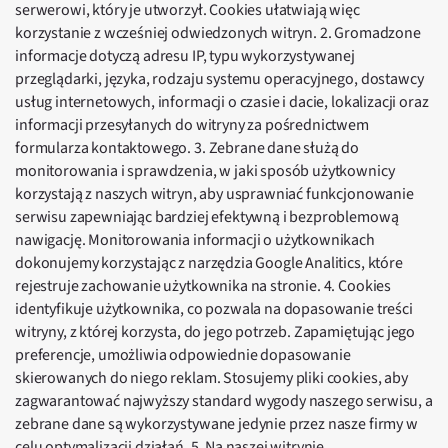
serwerowi, który je utworzył. Cookies ułatwiają więc
korzystanie z wcześniej odwiedzonych witryn. 2. Gromadzone
informacje dotyczą adresu IP, typu wykorzystywanej
przeglądarki, języka, rodzaju systemu operacyjnego, dostawcy
usług internetowych, informacji o czasie i dacie, lokalizacji oraz
informacji przesyłanych do witryny za pośrednictwem
formularza kontaktowego. 3. Zebrane dane służą do
monitorowania i sprawdzenia, w jaki sposób użytkownicy
korzystają z naszych witryn, aby usprawniać funkcjonowanie
serwisu zapewniając bardziej efektywną i bezproblemową
nawigację. Monitorowania informacji o użytkownikach
dokonujemy korzystając z narzędzia Google Analitics, które
rejestruje zachowanie użytkownika na stronie. 4. Cookies
identyfikuje użytkownika, co pozwala na dopasowanie treści
witryny, z której korzysta, do jego potrzeb. Zapamiętując jego
preferencje, umożliwia odpowiednie dopasowanie
skierowanych do niego reklam. Stosujemy pliki cookies, aby
zagwarantować najwyższy standard wygody naszego serwisu, a
zebrane dane są wykorzystywane jedynie przez nasze firmy w
celu optymalizacji działań. 5. Na naszej witrynie