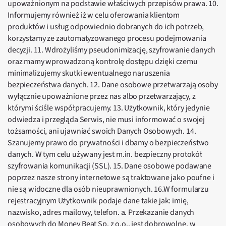
upoważnionym na podstawie właściwych przepisów prawa. 10.
Informujemy również iż w celu oferowania klientom
produktów i usług odpowiednio dobranych do ich potrzeb,
korzystamy ze zautomatyzowanego procesu podejmowania
decyzji. 11. Wdrożyliśmy pseudonimizację, szyfrowanie danych
oraz mamy wprowadzoną kontrolę dostępu dzięki czemu
minimalizujemy skutki ewentualnego naruszenia
bezpieczeństwa danych. 12. Dane osobowe przetwarzają osoby
wyłącznie upoważnione przez nas albo przetwarzający, z
którymi ściśle współpracujemy. 13. Użytkownik, który jedynie
odwiedza i przegląda Serwis, nie musi informować o swojej
tożsamości, ani ujawniać swoich Danych Osobowych. 14.
Szanujemy prawo do prywatności i dbamy o bezpieczeństwo
danych. W tym celu używany jest m.in. bezpieczny protokół
szyfrowania komunikacji (SSL). 15. Dane osobowe podawane
poprzez nasze strony internetowe są traktowane jako poufne i
nie są widoczne dla osób nieuprawnionych. 16.W formularzu
rejestracyjnym Użytkownik podaje dane takie jak: imię,
nazwisko, adres mailowy, telefon. a. Przekazanie danych
osobowych do Money Beat Sp. z o.o., jest dobrowolne, w