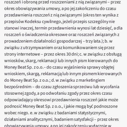
roszczeń i obroną przed roszczeniami z nią związanymi – przez
okres obowiązywania umowy, a po jej zakończeniu do czasu
przedawnienia roszczeń z nią związanymi (okres ten wynika z
przepisów Kodeksu cywilnego, jeżeli przepis szczególny nie
stanowi inaczej, termin przedawnienia wynosi lat dziesięć, a dla
roszczeń o świadczenia okresowe oraz roszczeń związanych z
prowadzeniem działalności gospodarczej – trzy lata.); b. w
związku z utrzymywaniem oraz komunikowaniem się przez
strony internetowe – przez okres 30 dni; c. w związku z obsługą
wniosków, skarg, reklamacji lub innych pism kierowanych do
Money Beat Sp. z o.o.– do czasu wyjaśnienia sprawy objętej
wnioskiem, skargą, reklamacją lub innym pismem kierowanych
do Money Beat Sp. z o.o.; d. w związku z marketingiem
bezpośrednim – do czasu zgłoszenia sprzeciwu lub wycofania
stosownej zgody, a po odwołaniu zgody przez okres czasu
odpowiadający okresowi przedawnienia roszczeń jakie może
podnosić Money Beat Sp. z o.o., i jakie mogą być podnoszone
wobec niego. e. w związku z badaniami statystycznymi,
działaniami analitycznymi, badaniem satysfakcji – przez okres
obowiązywania umowy, a po jej zakończeniu wyłącznie w