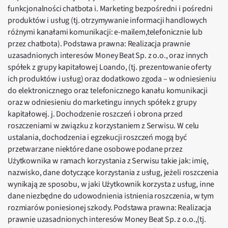
funkcjonalności chatbota i. Marketing bezpośredni i pośredni
produktów i usług (tj. otrzymywanie informacji handlowych
różnymi kanałami komunikacji: e-mailem,telefonicznie lub
przez chatbota). Podstawa prawna: Realizacja prawnie
uzasadnionych interesów Money Beat Sp. z o.o., oraz innych
spółek z grupy kapitałowej Loando, (tj. prezentowanie oferty
ich produktów i usług) oraz dodatkowo zgoda – w odniesieniu
do elektronicznego oraz telefonicznego kanału komunikacji
oraz w odniesieniu do marketingu innych spółek z grupy
kapitałowej. j. Dochodzenie roszczeń i obrona przed
roszczeniami w związku z korzystaniem z Serwisu. W celu
ustalania, dochodzenia i egzekucji roszczeń mogą być
przetwarzane niektóre dane osobowe podane przez
Użytkownika w ramach korzystania z Serwisu takie jak: imię,
nazwisko, dane dotyczące korzystania z usług, jeżeli roszczenia
wynikają ze sposobu, w jaki Użytkownik korzysta z usług, inne
dane niezbędne do udowodnienia istnienia roszczenia, w tym
rozmiarów poniesionej szkody. Podstawa prawna: Realizacja
prawnie uzasadnionych interesów Money Beat Sp. z o.o.,(tj.