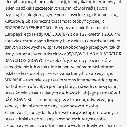
identyfikacyjny, dane o lokalizacji, identyfikator internetowy lub
jeden bądź kilka szczególnych czynników określających
fizyczną, fizjologiczną, genetyczną, psychiczną, ekonomiczną,
kulturową lub społeczną tożsamość osoby fizycznej. c.
ROZPORZĄDZENIE RODO – Rozporządzenie Parlamentu
Europejskiego i Rady (UE) 2016/679 z dnia 27 kwietnia 2016 r. w
sprawie ochrony osób fizycznych w związku z przetwarzaniem
danych osobowych i w sprawie swobodnego przepływu takich
danych oraz uchylenia dyrektywy 95/46/WE d. ADMINISTRATOR
DANYCH OSOBOWYCH – osoba fizyczna lub prawna, która
samodzielnie lub wspólnie z innymi współadministratorami
ustala cele i sposoby przetwarzania Danych Osobowych; e.
SERWISIE – rozumie się przez to strony internetowe dostępne
pod adresem ofin.pl, za pomocą których świadczone są usługi
przez Administratora danych osobowych lub jego partnerów. f.
UŻYTKOWNIKU – rozumie się przez to osobę odwiedzającą
serwisy administratora danych osobowych, osobę
zamierzającą korzystać lub korzystającą z usług oferowanych
przez administratora danych osobowych, w tym osobę
składającą wniosek o udzielenie pożyczki gotówkowej poprzez