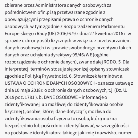
zbierane przez Administratora danych osobowych za
pośrednictwem ofin.pl są przetwarzane zgodnie z
obowiązującymi przepisami prawa o ochronie danych
osobowych, w tym zgodnie z Rozporządzeniem Parlamentu
Europejskiego i Rady (UE) 2016/679 z dnia 27 kwietnia 2016 r. w
sprawie ochrony osób fizycznych w związku z przetwarzaniem
danych osobowych i w sprawie swobodnego przepływu takich
danych oraz uchylenia dyrektywy 95/46/WE (ogólne
rozporządzenie o ochronie danych), zwane dalej RODO. 5. Dla
interpretacji terminów stosuje się poniżej opisany słowniczek
zgodnie z Polityką Prywatności. 6. Słowniczek terminów: a.
USTAWA O OCHRONIE DANYCH OSOBOWYCH- oznacza ustawę z
dnia 10 maja 2018r. o ochronie danych osobowych, t.j. (Dz. U.
2019 poz. 1781 ). b. DANE OSOBOWE – informacje o
zidentyfikowanej lub możliwej do zidentyfikowania osobie
fizycznej („osobie, której dane dotyczą”); możliwa do
zidentyfikowania osoba fizyczna to osoba, którą można
bezpośrednio lub pośrednio zidentyfikować, w szczególności
na podstawie identyfikatora takiego jak imię i nazwisko, numer