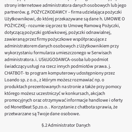
strony internetowe administratora danych osobowych lub jego
partnerów. g. POŻYCZKODAWCY – firma udzielająca pożyczki
Użytkownikowi, do której przekazywane są dane h. UMOWIE O
POŻYCZKĘ– rozumie się przez to Umowę Ramową Pożyczki,
dotyczącą pożyczki gotówkowej, pożyczki odnawialnej,
zawieraną przez firmy pożyczkowe współpracujące z
administratorem danych osobowych z Użytkownikiem przy
wykorzystaniu formularza umieszczonego w Serwisach
administratora. i. USŁUGODAWCA-osoba lub podmiot
świadczący usługi na rzecz innych podmiotów prawa. j.
CHATBOT- to program komputerowy udostępniony przez
Loando sp. z o.o., z którym możesz rozmawiać np. o
produktach prezentowanych na stronie a także przy pomocy
którego możesz uczestniczyć w konkursach, akcjach
promocyjnych oraz otrzymywać informacje handlowe i oferty
od MonetBeat Sp.zo.o. . Korzystanie z chatbota sprawia, że
przetwarzane są Twoje dane osobowe.
§.2 Administrator Danych