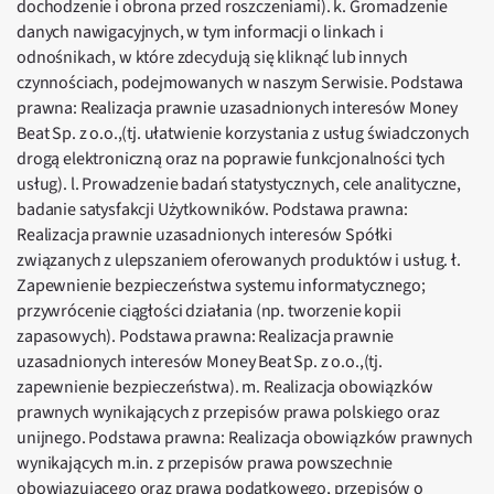
dochodzenie i obrona przed roszczeniami). k. Gromadzenie
danych nawigacyjnych, w tym informacji o linkach i
odnośnikach, w które zdecydują się kliknąć lub innych
czynnościach, podejmowanych w naszym Serwisie. Podstawa
prawna: Realizacja prawnie uzasadnionych interesów Money
Beat Sp. z o.o.,(tj. ułatwienie korzystania z usług świadczonych
drogą elektroniczną oraz na poprawie funkcjonalności tych
usług). l. Prowadzenie badań statystycznych, cele analityczne,
badanie satysfakcji Użytkowników. Podstawa prawna:
Realizacja prawnie uzasadnionych interesów Spółki
związanych z ulepszaniem oferowanych produktów i usług. ł.
Zapewnienie bezpieczeństwa systemu informatycznego;
przywrócenie ciągłości działania (np. tworzenie kopii
zapasowych). Podstawa prawna: Realizacja prawnie
uzasadnionych interesów Money Beat Sp. z o.o.,(tj.
zapewnienie bezpieczeństwa). m. Realizacja obowiązków
prawnych wynikających z przepisów prawa polskiego oraz
unijnego. Podstawa prawna: Realizacja obowiązków prawnych
wynikających m.in. z przepisów prawa powszechnie
obowiązującego oraz prawa podatkowego, przepisów o