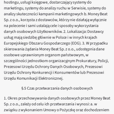
hostingu, usługi księgowe, dostarczający systemy do
marketingu, systemy do analizy ruchu w Serwisie, systemy do
analizy skuteczności kampanii marketingowych b. Money Beat
Sp. z o.o., korzysta z dostawców, którzy nie działają wyłącznie
na polecenie i sami ustalają cele i sposoby wykorzystania
danych osobowych Użytkowników. 2. Lokalizacja: Dostawcy
usług mają siedzibę głównie w Polsce i w innych krajach
Europejskiego Obszaru Gospodarczego (EOG). 3. W przypadku
skierowania żądania Money Beat Sp. z o.o., udostępnia dane
osobowe uprawnionym organom państwowym, w
szczególności jednostkom organizacyjnym Prokuratury, Policji,
Prezesowi Urzędu Ochrony Danych Osobowych, Prezesowi
Urzędu Ochrony Konkurencji i Konsumentów lub Prezesowi
Urzędu Komunikacji Elektronicznej.
§.5 Czas przetwarzania danych osobowych
1. Okres przechowywania danych osobowych przez Money Beat
Sp. z o.o., zależy od celu ich przetwarzania i wynosi: a. w
związku z wykonaniem Umowy o Pożyczkę oraz dochodzeniem