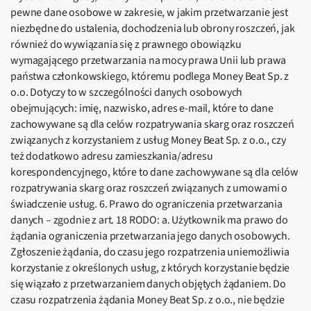
pewne dane osobowe w zakresie, w jakim przetwarzanie jest
niezbędne do ustalenia, dochodzenia lub obrony roszczeń, jak
również do wywiązania się z prawnego obowiązku
wymagającego przetwarzania na mocy prawa Unii lub prawa
państwa członkowskiego, któremu podlega Money Beat Sp. z
o.o. Dotyczy to w szczególności danych osobowych
obejmujących: imię, nazwisko, adres e-mail, które to dane
zachowywane są dla celów rozpatrywania skarg oraz roszczeń
związanych z korzystaniem z usług Money Beat Sp. z o.o., czy
też dodatkowo adresu zamieszkania/adresu
korespondencyjnego, które to dane zachowywane są dla celów
rozpatrywania skarg oraz roszczeń związanych z umowami o
świadczenie usług. 6. Prawo do ograniczenia przetwarzania
danych – zgodnie z art. 18 RODO: a. Użytkownik ma prawo do
żądania ograniczenia przetwarzania jego danych osobowych.
Zgłoszenie żądania, do czasu jego rozpatrzenia uniemożliwia
korzystanie z określonych usług, z których korzystanie będzie
się wiązało z przetwarzaniem danych objętych żądaniem. Do
czasu rozpatrzenia żądania Money Beat Sp. z o.o., nie będzie