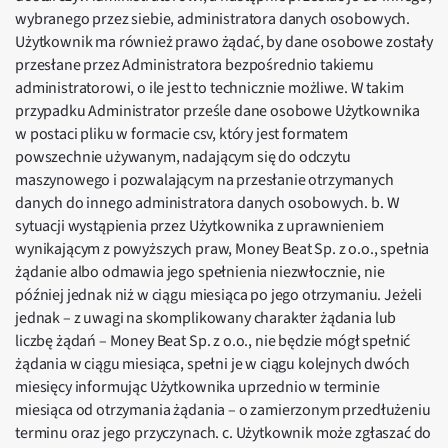
wybranego przez siebie, administratora danych osobowych.
Użytkownik ma również prawo żądać, by dane osobowe zostały
przesłane przez Administratora bezpośrednio takiemu
administratorowi, o ile jest to technicznie możliwe. W takim
przypadku Administrator prześle dane osobowe Użytkownika
w postaci pliku w formacie csv, który jest formatem
powszechnie używanym, nadającym się do odczytu
maszynowego i pozwalającym na przesłanie otrzymanych
danych do innego administratora danych osobowych. b. W
sytuacji wystąpienia przez Użytkownika z uprawnieniem
wynikającym z powyższych praw, Money Beat Sp. z o.o., spełnia
żądanie albo odmawia jego spełnienia niezwłocznie, nie
później jednak niż w ciągu miesiąca po jego otrzymaniu. Jeżeli
jednak – z uwagi na skomplikowany charakter żądania lub
liczbę żądań – Money Beat Sp. z o.o., nie będzie mógł spełnić
żądania w ciągu miesiąca, spełni je w ciągu kolejnych dwóch
miesięcy informując Użytkownika uprzednio w terminie
miesiąca od otrzymania żądania – o zamierzonym przedłużeniu
terminu oraz jego przyczynach. c. Użytkownik może zgłaszać do