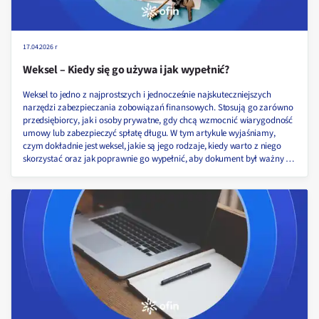
17.04.2026 r
Weksel – Kiedy się go używa i jak wypełnić?
Weksel to jedno z najprostszych i jednocześnie najskuteczniejszych
narzędzi zabezpieczania zobowiązań finansowych. Stosują go zarówno
przedsiębiorcy, jak i osoby prywatne, gdy chcą wzmocnić wiarygodność
umowy lub zabezpieczyć spłatę długu. W tym artykule wyjaśniamy,
czym dokładnie jest weksel, jakie są jego rodzaje, kiedy warto z niego
skorzystać oraz jak poprawnie go wypełnić, aby dokument był ważny i
skuteczny.