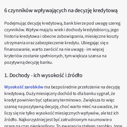
6 czynników wpływających na decyzję kredytową
Podejmując decyzję kredytową, bank bierze pod uwagę szereg
czynników. Wpływ mają tu wiek i dochody kredytobiorcy, jego
historia kredytowa i obecne zobowiązania, miesięczne koszty
utrzymania oraz zabezpieczenie kredytu. Ubiegając się o
finansowanie, warto zwrócić na nie uwagę - im więcej
kryteriów zostanie spełnionych, tym większa szansa na
pozytywną decyzję banku.
1. Dochody - ich wysokość i źródło
Wysokość zarobków
ma bezpośrednie przełożenie na decyzję
kredytową. Duży miesięczny dochód to dla banku sygnał, że
kredyt powinien być spłacany terminowo. Zwiększa to więc
szansę na pozytywną decyzję, choć warto mieć na uwadze, że
liczy się nie tylko wysokość miesięcznych wpływów, ale też ich
źródło. Najkorzystniej jest być zatrudnionym na umowie o
pracę na czas nieokreślony. To gwarancja stałego zarobku. Inne