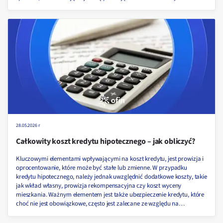
28.05.2026 r
Całkowity koszt kredytu hipotecznego – jak obliczyć?
Kluczowymi elementami wpływającymi na koszt kredytu, jest prowizja i
oprocentowanie, które może być stałe lub zmienne. W przypadku
kredytu hipotecznego, należy jednak uwzględnić dodatkowe koszty, takie
jak wkład własny, prowizja rekompensacyjna czy koszt wyceny
mieszkania. Ważnym elementem jest także ubezpieczenie kredytu, które
choć nie jest obowiązkowe, często jest zalecane ze względu na
dodatkowe zabezpieczenie. Z tego artykułu dowiesz się, co dokładnie
wpływa na całkowity koszt kredytu hipotecznego oraz jak go obliczyć!