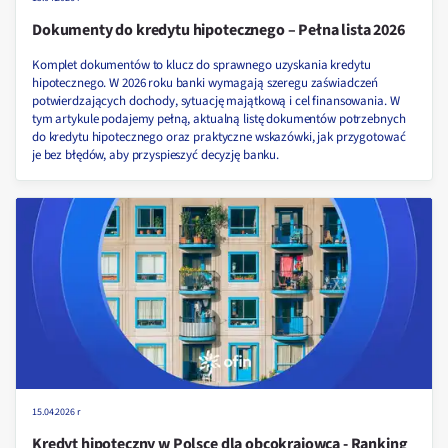
Dokumenty do kredytu hipotecznego – Pełna lista 2026
Komplet dokumentów to klucz do sprawnego uzyskania kredytu
hipotecznego. W 2026 roku banki wymagają szeregu zaświadczeń
potwierdzających dochody, sytuację majątkową i cel finansowania. W
tym artykule podajemy pełną, aktualną listę dokumentów potrzebnych
do kredytu hipotecznego oraz praktyczne wskazówki, jak przygotować
je bez błędów, aby przyspieszyć decyzję banku.
15.04.2026 r
Kredyt hipoteczny w Polsce dla obcokrajowca - Ranking