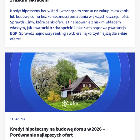
Kredyt hipoteczny bez wkładu własnego to szansa na zakup mieszkania
lub budowę domu bez konieczności posiadania większych oszczędności.
Sprawdziliśmy, które banki oferują finansowanie z niskim wkładem
własnym, jakie warunki trzeba spełnić i jak działa rządowa gwarancja
BGK. Sprawdź najnowszy ranking i wybierz najkorzystniejszą dla siebie
ofertę!
14.04.2026 r
Kredyt hipoteczny na budowę domu w 2026 –
Porównanie najlepszych ofert