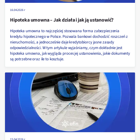
16.04.2026 r
Hipoteka umowna – Jak działa i jak ją ustanowić?
Hipoteka umowna to najczęściej stosowana forma zabezpieczenia
kredytu hipotecznego w Polsce. Pozwala bankowi dochodzić roszczeń z
nieruchomości, a jednocześnie daje kredytobiorcy jasne zasady
odpowiedzialności. W tym artykule wyjaśniamy, czym dokładnie jest
hipoteka umowna, jak wygląda proces jej ustanowienia, jakie dokumenty
są potrzebne oraz ile to kosztuje.
15.04.2026 r