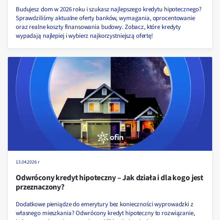
Budujesz dom w 2026 roku i szukasz najlepszego kredytu hipotecznego?
Sprawdziliśmy aktualne oferty banków, wymagania, oprocentowanie
oraz realne koszty finansowania budowy. Zobacz, które kredyty
wypadają najlepiej i wybierz najkorzystniejszą ofertę!
13.04.2026 r
Odwrócony kredyt hipoteczny – Jak działa i dla kogo jest
przeznaczony?
Dodatkowe pieniądze do emerytury bez konieczności wyprowadzki z
własnego mieszkania? Odwrócony kredyt hipoteczny to rozwiązanie,