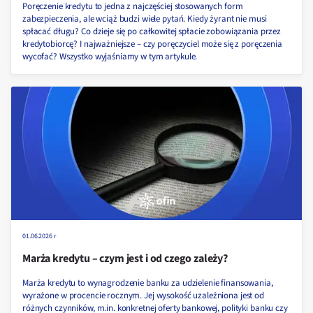
Poręczenie kredytu to jedna z najczęściej stosowanych form
zabezpieczenia, ale wciąż budzi wiele pytań. Kiedy żyrant nie musi
spłacać długu? Co dzieje się po całkowitej spłacie zobowiązania przez
kredytobiorcę? I najważniejsze – czy poręczyciel może się z poręczenia
wycofać? Wszystko wyjaśniamy w tym artykule.
01.06.2026 r
Marża kredytu – czym jest i od czego zależy?
Marża kredytu to wynagrodzenie banku za udzielenie finansowania,
wyrażone w procencie rocznym. Jej wysokość uzależniona jest od
różnych czynników, m.in. konkretnej oferty bankowej, polityki banku czy