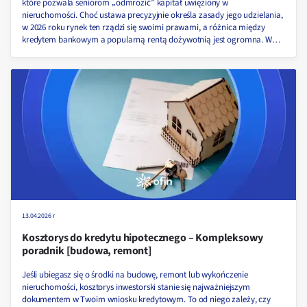
które pozwala seniorom „odmrozić” kapitał uwięziony w
nieruchomości. Choć ustawa precyzyjnie określa zasady jego udzielania,
w 2026 roku rynek ten rządzi się swoimi prawami, a różnica między
kredytem bankowym a popularną rentą dożywotnią jest ogromna. W
tym artykule wyjaśniamy, jakie wymagania musisz spełnić, ile realnie
kosztuje obsługa takiego zobowiązania oraz, co dzieje się z
nieruchomością po śmierci właściciela. Sprawdź, czy to rozwiązanie jest
właśnie dla Ciebie!
13.04.2026 r
Kosztorys do kredytu hipotecznego – Kompleksowy
poradnik [budowa, remont]
Jeśli ubiegasz się o środki na budowę, remont lub wykończenie
nieruchomości, kosztorys inwestorski stanie się najważniejszym
dokumentem w Twoim wniosku kredytowym. To od niego zależy, czy