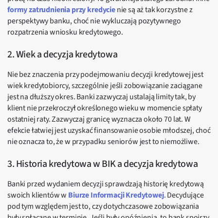
formy zatrudnienia przy kredycie
nie są aż tak korzystne z
perspektywy banku, choć nie wykluczają pozytywnego
rozpatrzenia wniosku kredytowego.
2. Wiek a decyzja kredytowa
Nie bez znaczenia przy podejmowaniu decyzji kredytowej jest
wiek kredytobiorcy, szczególnie jeśli zobowiązanie zaciągane
jest na dłuższy okres. Banki zazwyczaj ustalają limity tak, by
klient nie przekroczył określonego wieku w momencie spłaty
ostatniej raty. Zazwyczaj granicę wyznacza około 70 lat. W
efekcie łatwiej jest uzyskać finansowanie osobie młodszej, choć
nie oznacza to, że w przypadku seniorów jest to niemożliwe.
3. Historia kredytowa w BIK a decyzja kredytowa
Banki przed wydaniem decyzji sprawdzają historię kredytową
swoich klientów w
Biurze Informacji Kredytowej
. Decydujące
pod tym względem jest to, czy dotychczasowe zobowiązania
były spłacane w terminie. Jeśli były opóźnienia, to bank spojrzy