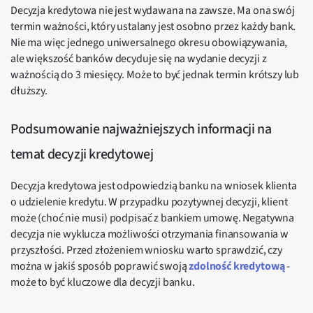
Decyzja kredytowa nie jest wydawana na zawsze. Ma ona swój
termin ważności, który ustalany jest osobno przez każdy bank.
Nie ma więc jednego uniwersalnego okresu obowiązywania,
ale większość banków decyduje się na wydanie decyzji z
ważnością do 3 miesięcy. Może to być jednak termin krótszy lub
dłuższy.
Podsumowanie najważniejszych informacji na
temat decyzji kredytowej
Decyzja kredytowa jest odpowiedzią banku na wniosek klienta
o udzielenie kredytu. W przypadku pozytywnej decyzji, klient
może (choć nie musi) podpisać z bankiem umowę. Negatywna
decyzja nie wyklucza możliwości otrzymania finansowania w
przyszłości. Przed złożeniem wniosku warto sprawdzić, czy
można w jakiś sposób poprawić swoją
zdolność kredytową
-
może to być kluczowe dla decyzji banku.