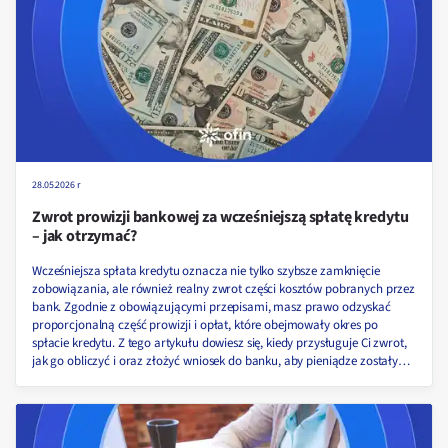
28.05.2026 r
Zwrot prowizji bankowej za wcześniejszą spłatę kredytu
– jak otrzymać?
Wcześniejsza spłata kredytu oznacza nie tylko szybsze zamknięcie
zobowiązania, ale również realny zwrot części kosztów pobranych przez
bank. Zgodnie z obowiązującymi przepisami, masz prawo odzyskać
proporcjonalną część prowizji i opłat, które obejmowały okres po
spłacie kredytu. Z tego artykułu dowiesz się, kiedy przysługuje Ci zwrot,
jak go obliczyć i oraz złożyć wniosek do banku, aby pieniądze zostały
zwrócone na Twoje konto.