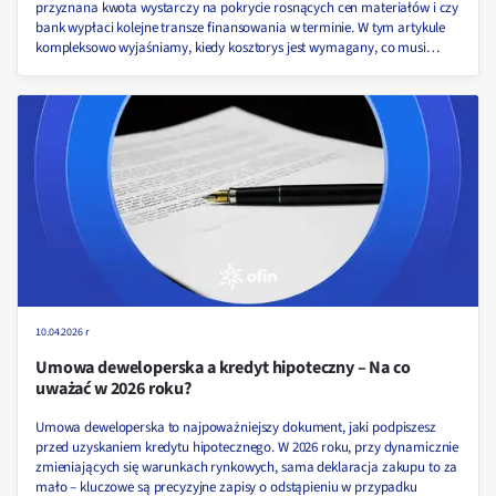
przyznana kwota wystarczy na pokrycie rosnących cen materiałów i czy
bank wypłaci kolejne transze finansowania w terminie. W tym artykule
kompleksowo wyjaśniamy, kiedy kosztorys jest wymagany, co musi
zawierać, aby został zaakceptowany przez bank oraz kto i jak może go
przygotować.
10.04.2026 r
Umowa deweloperska a kredyt hipoteczny – Na co
uważać w 2026 roku?
Umowa deweloperska to najpoważniejszy dokument, jaki podpiszesz
przed uzyskaniem kredytu hipotecznego. W 2026 roku, przy dynamicznie
zmieniających się warunkach rynkowych, sama deklaracja zakupu to za
mało – kluczowe są precyzyjne zapisy o odstąpieniu w przypadku