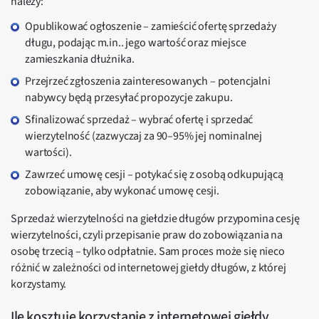
należy:
Opublikować ogłoszenie – zamieścić ofertę sprzedaży
długu, podając m.in.. jego wartość oraz miejsce
zamieszkania dłużnika.
Przejrzeć zgłoszenia zainteresowanych – potencjalni
nabywcy będą przesyłać propozycje zakupu.
Sfinalizować sprzedaż – wybrać ofertę i sprzedać
wierzytelność (zazwyczaj za 90–95% jej nominalnej
wartości).
Zawrzeć umowę cesji – potykać się z osobą odkupującą
zobowiązanie, aby wykonać umowę cesji.
Sprzedaż wierzytelności na giełdzie długów przypomina cesję
wierzytelności, czyli przepisanie praw do zobowiązania na
osobę trzecią – tylko odpłatnie. Sam proces może się nieco
różnić w zależności od internetowej giełdy długów, z której
korzystamy.
Ile kosztuje korzystanie z internetowej giełdy