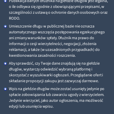
Publikacja danych dłużnika na giełdzie długów jest legalna,
o ile odbywa się zgodnie z obowiązującymi przepisami, w
szczególności z ustawą o ochronie danych osobowych oraz
RODO.
Umieszczenie długu w publicznej bazie nie oznacza
automatycznego wszczęcia postępowania egzekucyjnego
ani zmiany warunków spłaty. Dłużnik ma prawo do
informacji o cesji wierzytelności, negocjacji, złożenia
reklamacji, a także (w uzasadnionych przypadkach) do
kwestionowania zasadności roszczenia.
Aby sprawdzić, czy Twoje dane znajdują się na giełdzie
długów, wystarczy odwiedzić wybraną platformę i
skorzystać z wyszukiwarki ogłoszeń. Przeglądanie ofert i
składanie propozycji zakupu jest zazwyczaj darmowe.
Wpis na giełdzie długów może zostać usunięty jedynie po
spłacie zobowiązania lub zawarciu ugody z wierzycielem.
Jedynie wierzyciel, jako autor ogłoszenia, ma możliwość
edycji lub usunięcia wpisu.