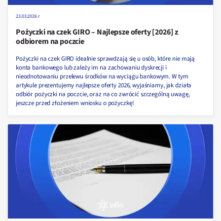
23.03.2026 r
Pożyczki na czek GIRO – Najlepsze oferty [2026] z
odbiorem na poczcie
Pożyczki na czek GIRO idealnie sprawdzają się u osób, które nie mają
konta bankowego lub zależy im na zachowaniu dyskrecji i
nieodnotowaniu przelewu środków na wyciągu bankowym. W tym
artykule prezentujemy najlepsze oferty 2026, wyjaśniamy, jak działa
odbiór pożyczki na poczcie, oraz na co zwrócić szczególną uwagę,
jeszcze przed złożeniem wniosku o pożyczkę!