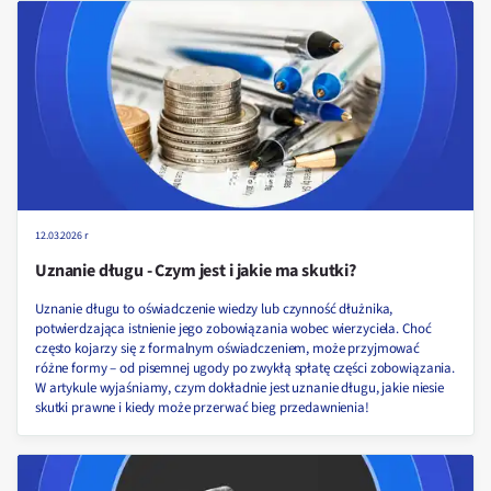
12.03.2026 r
Uznanie długu - Czym jest i jakie ma skutki?
Uznanie długu to oświadczenie wiedzy lub czynność dłużnika,
potwierdzająca istnienie jego zobowiązania wobec wierzyciela. Choć
często kojarzy się z formalnym oświadczeniem, może przyjmować
różne formy – od pisemnej ugody po zwykłą spłatę części zobowiązania.
W artykule wyjaśniamy, czym dokładnie jest uznanie długu, jakie niesie
skutki prawne i kiedy może przerwać bieg przedawnienia!