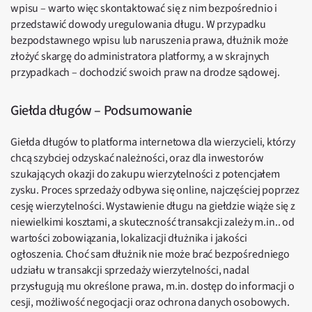
wpisu – warto więc skontaktować się z nim bezpośrednio i
przedstawić dowody uregulowania długu. W przypadku
bezpodstawnego wpisu lub naruszenia prawa, dłużnik może
złożyć skargę do administratora platformy, a w skrajnych
przypadkach – dochodzić swoich praw na drodze sądowej.
Giełda długów – Podsumowanie
Giełda długów to platforma internetowa dla wierzycieli, którzy
chcą szybciej odzyskać należności, oraz dla inwestorów
szukających okazji do zakupu wierzytelności z potencjałem
zysku. Proces sprzedaży odbywa się online, najczęściej poprzez
cesję wierzytelności. Wystawienie długu na giełdzie wiąże się z
niewielkimi kosztami, a skuteczność transakcji zależy m.in.. od
wartości zobowiązania, lokalizacji dłużnika i jakości
ogłoszenia. Choć sam dłużnik nie może brać bezpośredniego
udziału w transakcji sprzedaży wierzytelności, nadal
przysługują mu określone prawa, m.in. dostęp do informacji o
cesji, możliwość negocjacji oraz ochrona danych osobowych.