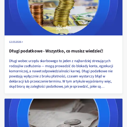
12.03.2026 r
Długi podatkowe - Wszystko, co musisz wiedzieć!
Długi wobec urzędu skarbowego to jeden z najbardziej stresujących
rodzajów zadłużenia — mogą prowadzić do blokady konta, egzekucji
komorniczej, a nawet odpowiedzialności karnej. Długi podatkowe nie
powstają wyłącznie z braku płatności, czasem wystarczy błąd w
deklaracji lub przeoczenie terminu. W tym artykule wyjaśniamy więc,
skąd biorą się zaległości podatkowe, jak je sprawdzić, jakie są
konsekwencje ich nieuregulowania oraz czy można je rozłożyć na raty
lub umorzyć!