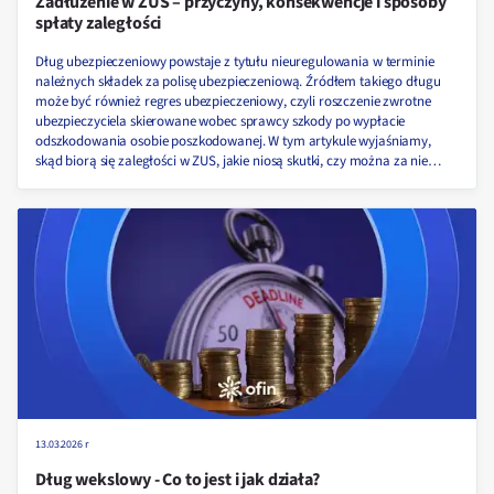
Zadłużenie w ZUS – przyczyny, konsekwencje i sposoby
spłaty zaległości
Dług ubezpieczeniowy powstaje z tytułu nieuregulowania w terminie
należnych składek za polisę ubezpieczeniową. Źródłem takiego długu
może być również regres ubezpieczeniowy, czyli roszczenie zwrotne
ubezpieczyciela skierowane wobec sprawcy szkody po wypłacie
odszkodowania osobie poszkodowanej. W tym artykule wyjaśniamy,
skąd biorą się zaległości w ZUS, jakie niosą skutki, czy można za nie
trafić do więzienia oraz jak skutecznie je spłacić — krok po kroku i
zgodnie z obowiązującymi przepisami.
13.03.2026 r
Dług wekslowy - Co to jest i jak działa?