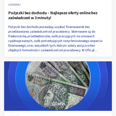
13.03.2026 r
Pożyczki bez dochodu – Najlepsze oferty online bez
zaświadczeń w 3 minuty!
Pożyczki bez dochodu pozwalają uzyskać finansowanie bez
przedstawiania zaświadczeń od pracodawcy. Skierowane są do
freelancerów, przedsiębiorców, osób pracujących na umowach
cywilnoprawnych, osób potrzebujących natychmiastowego wsparcia
finansowego, oraz wszystkich tych, którym zależy pożyczce bez
zbędnych formalności i zaświadczeń od pracodawcy. W Ofin.pl
prezentujemy wyłącznie sprawdzone oferty, aby ułatwić Ci szybki i
bezpieczny wybór najlepszej pożyczki online do nawet 60 000 zł bez
zbędnych dokumentów!