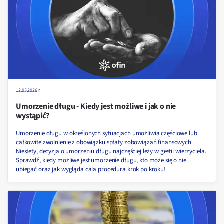
12.03.2026 r
Umorzenie długu - Kiedy jest możliwe i jak o nie
wystąpić?
Umorzenie długu w określonych sytuacjach umożliwia częściowe lub
całkowite zwolnienie z obowiązku spłaty zobowiązań finansowych.
Niestety, decyzja o umorzeniu długu najczęściej leży w gestii wierzyciela.
Sprawdź, kiedy możliwe jest umorzenie długu, kto może się o nie
ubiegać oraz jak wygląda cala procedura krok po kroku!