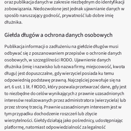
oraz publikacja danych w zakresie niezbędnym do identyfikacji
zobowiązania. Niedozwolone jest jednak ujawnianie danych w
sposób naruszający godność, prywatność lub dobre imię
dłużnika.
Giełda długów a ochrona danych osobowych
Publikacja informacji o zadłużeniu na giełdzie długów musi
odbywać się z poszanowaniem przepisów o ochronie danych
osobowych, w szczególności RODO. Ujawnienie danych
dłużnika (imię i nazwisko lub nazwa firmy, miejscowość, kwota
długu) jest dopuszczalne, gdy wierzyciel posiada ku temu
odpowiednią podstawę prawną. Najczęściej powołuje się na
art. 6 ust. 1 lit. f RODO, który pozwala przetwarzać dane, gdy jest
to niezbędne do celów wynikających z prawnie uzasadnionych
interesów realizowanych przez administratora (wierzyciela) lub
przez stronę trzecią. Prawnie uzasadnionym interesem jest w
tym przypadku dochodzenie roszczeń lub zbycie
wierzytelności. Giełdy działają jako pośrednicy, udostępniając
platformę, natomiast odpowiedzialność za legalność