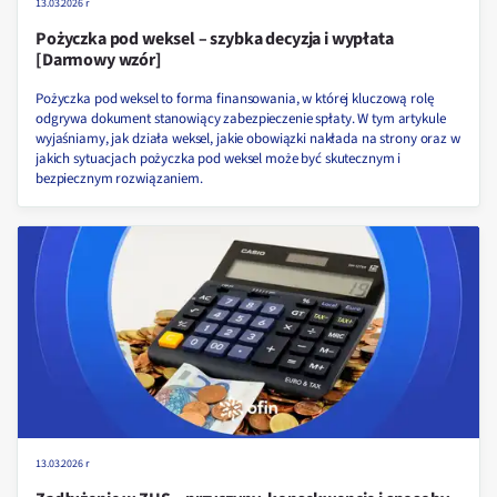
13.03.2026 r
Pożyczka pod weksel – szybka decyzja i wypłata
[Darmowy wzór]
Pożyczka pod weksel to forma finansowania, w której kluczową rolę
odgrywa dokument stanowiący zabezpieczenie spłaty. W tym artykule
wyjaśniamy, jak działa weksel, jakie obowiązki nakłada na strony oraz w
jakich sytuacjach pożyczka pod weksel może być skutecznym i
bezpiecznym rozwiązaniem.
13.03.2026 r