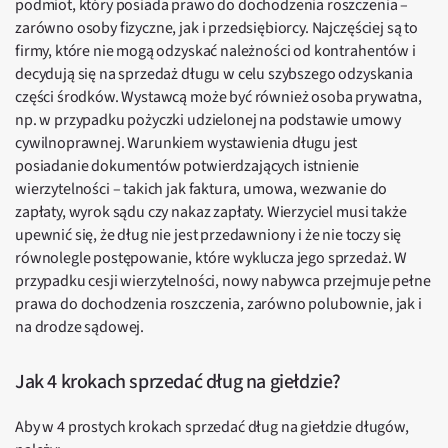
podmiot, który posiada prawo do dochodzenia roszczenia –
zarówno osoby fizyczne, jak i przedsiębiorcy. Najczęściej są to
firmy, które nie mogą odzyskać należności od kontrahentów i
decydują się na sprzedaż długu w celu szybszego odzyskania
części środków. Wystawcą może być również osoba prywatna,
np. w przypadku pożyczki udzielonej na podstawie umowy
cywilnoprawnej. Warunkiem wystawienia długu jest
posiadanie dokumentów potwierdzających istnienie
wierzytelności – takich jak faktura, umowa, wezwanie do
zapłaty, wyrok sądu czy nakaz zapłaty. Wierzyciel musi także
upewnić się, że dług nie jest przedawniony i że nie toczy się
równolegle postępowanie, które wyklucza jego sprzedaż. W
przypadku cesji wierzytelności, nowy nabywca przejmuje pełne
prawa do dochodzenia roszczenia, zarówno polubownie, jak i
na drodze sądowej.
Jak 4 krokach sprzedać dług na giełdzie?
Aby w 4 prostych krokach sprzedać dług na giełdzie długów,