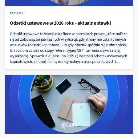
12.03.2026 r
Odsetki ustawowe w 2026 roku - aktualne stawki
Odsetki ustawowe to stawki określone w przepisach prawa, które nalicza
się od zobowiązań pieniężnych w sytuacji, gdy strony nie ustaliły innych
warunków (odsetki kapitałowe) lub gdy dłużnik spóźnia się z płatnością.
Ich poziom zależy od stopy referencyjnej NBP i zmienia się wraz z jej
wysokością. Sprawdź aktualne (na 2025 r.) wartości odsetek ustawowych
kapitałowych, za opóźnienie, maksymalnych oraz podatkowych i
dowiedz się, w jaki sposób są wyliczane!