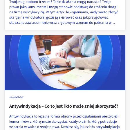
Twój dług osobom trzecim? Takie działania mogą naruszać Twoje
prawa jako konsumenta i mogą stanowić podstawę do złożenia skargi
na firmę windykacyjną. W tym artykule wyjaśniamy, kiedy warto złożyć
skargę na windykatora, gdzie ją skierować oraz jak przygotować
skuteczne zawiadomienie wraz z gotowym wzorem do pobrania w
wersji DOC i PDF!
13.03.2026 r
Antywindykacja – Co to jest i kto może z niej skorzystać?
Antywindykacja to legalna forma obrony przed działaniami wierzycieli i
komorników, z której może skorzystać każdy dłużnik, który potrzebuje
wsparcia w walce o swoje prawa. Dowiesz się, jak działa antywindykacja