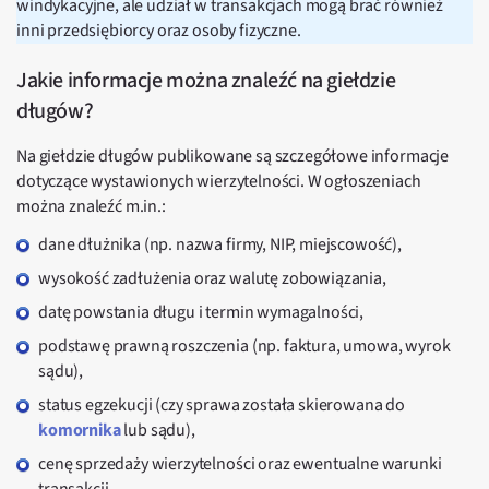
windykacyjne, ale udział w transakcjach mogą brać również
inni przedsiębiorcy oraz osoby fizyczne.
Jakie informacje można znaleźć na giełdzie
długów?
Na giełdzie długów publikowane są szczegółowe informacje
dotyczące wystawionych wierzytelności. W ogłoszeniach
można znaleźć m.in.:
dane dłużnika (np. nazwa firmy, NIP, miejscowość),
wysokość zadłużenia oraz walutę zobowiązania,
datę powstania długu i termin wymagalności,
podstawę prawną roszczenia (np. faktura, umowa, wyrok
sądu),
status egzekucji (czy sprawa została skierowana do
komornika
lub sądu),
cenę sprzedaży wierzytelności oraz ewentualne warunki