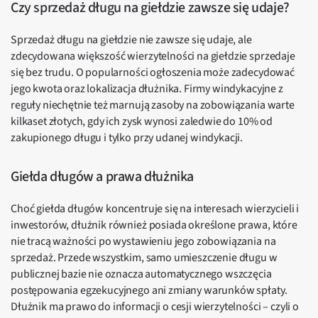
Czy sprzedaż długu na giełdzie zawsze się udaje?
Sprzedaż długu na giełdzie nie zawsze się udaje, ale
zdecydowana większość wierzytelności na giełdzie sprzedaje
się bez trudu. O popularności ogłoszenia może zadecydować
jego kwota oraz lokalizacja dłużnika. Firmy windykacyjne z
reguły niechętnie też marnują zasoby na zobowiązania warte
kilkaset złotych, gdy ich zysk wynosi zaledwie do 10% od
zakupionego długu i tylko przy udanej windykacji.
Giełda długów a prawa dłużnika
Choć giełda długów koncentruje się na interesach wierzycieli i
inwestorów, dłużnik również posiada określone prawa, które
nie tracą ważności po wystawieniu jego zobowiązania na
sprzedaż. Przede wszystkim, samo umieszczenie długu w
publicznej bazie nie oznacza automatycznego wszczęcia
postępowania egzekucyjnego ani zmiany warunków spłaty.
Dłużnik ma prawo do informacji o cesji wierzytelności – czyli o