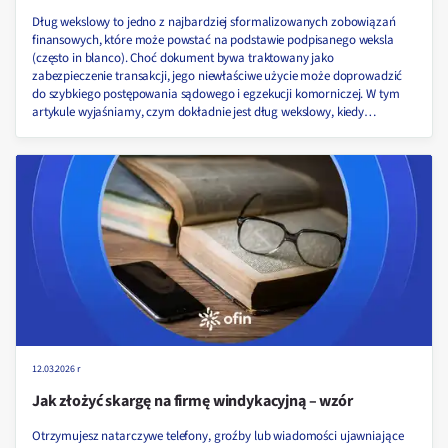
Dług wekslowy to jedno z najbardziej sformalizowanych zobowiązań
finansowych, które może powstać na podstawie podpisanego weksla
(często in blanco). Choć dokument bywa traktowany jako
zabezpieczenie transakcji, jego niewłaściwe użycie może doprowadzić
do szybkiego postępowania sądowego i egzekucji komorniczej. W tym
artykule wyjaśniamy, czym dokładnie jest dług wekslowy, kiedy
powstaje, jakie niesie konsekwencje dla dłużnika oraz jak skutecznie się
przed nim bronić!
12.03.2026 r
Jak złożyć skargę na firmę windykacyjną – wzór
Otrzymujesz natarczywe telefony, groźby lub wiadomości ujawniające