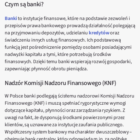
Czym są banki?
Banki
to instytucje finansowe, które na podstawie zezwoleń i
przepisów prawa bankowego prowadzą działalność polegającą
na przyjmowaniu depozytów, udzielaniu
kredytów
oraz
świadczeniu innych usług finansowych. Ich podstawową
funkcją jest pośredniczenie pomiędzy osobami posiadającymi
nadwyżki kapitału a tymi, które potrzebują środków
finansowych. Dzięki temu banki wspierają rozwój gospodarki,
zapewniając płynność obrotu pieniądza.
Nadzór Komisji Nadzoru Finansowego (KNF)
W Polsce banki podlegają ścisłemu nadzorowi Komisji Nadzoru
Finansowego (KNF) i muszą spełniać rygorystyczne wymogi
dotyczące kapitału, płynności oraz zarządzania ryzykiem. Z
uwagi na fakt, że dysponują środkami powierzonymi przez
klientów, są uznawane za instytucje zaufania publicznego.
Współczesny system bankowy ma charakter dwuszczeblowy –
obejmuje bank centralny, który odpowiada m.in. za politykę