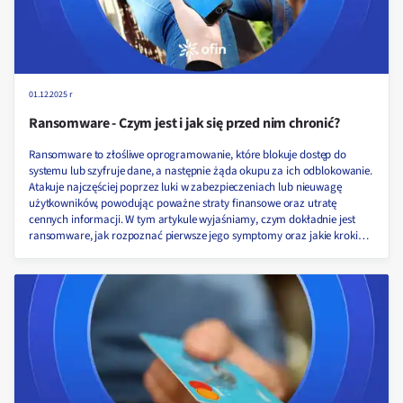
01.12.2025 r
Ransomware - Czym jest i jak się przed nim chronić?
Ransomware to złośliwe oprogramowanie, które blokuje dostęp do
systemu lub szyfruje dane, a następnie żąda okupu za ich odblokowanie.
Atakuje najczęściej poprzez luki w zabezpieczeniach lub nieuwagę
użytkowników, powodując poważne straty finansowe oraz utratę
cennych informacji. W tym artykule wyjaśniamy, czym dokładnie jest
ransomware, jak rozpoznać pierwsze jego symptomy oraz jakie kroki
podjąć, aby skutecznie chronić się przed tego typu atakami!