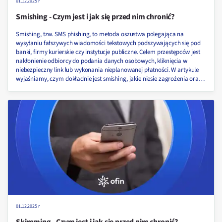
01.12.2025 r
Smishing - Czym jest i jak się przed nim chronić?
Smishing, tzw. SMS phishing, to metoda oszustwa polegająca na
wysyłaniu fałszywych wiadomości tekstowych podszywających się pod
banki, firmy kurierskie czy instytucje publiczne. Celem przestępców jest
nakłonienie odbiorcy do podania danych osobowych, kliknięcia w
niebezpieczny link lub wykonania nieplanowanej płatności. W artykule
wyjaśniamy, czym dokładnie jest smishing, jakie niesie zagrożenia oraz
jak skutecznie się przed nim chronić!
01.12.2025 r