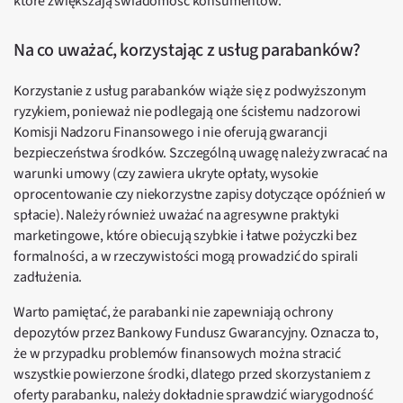
które zwiększają świadomość konsumentów.
Na co uważać, korzystając z usług parabanków?
Korzystanie z usług parabanków wiąże się z podwyższonym
ryzykiem, ponieważ nie podlegają one ścisłemu nadzorowi
Komisji Nadzoru Finansowego i nie oferują gwarancji
bezpieczeństwa środków. Szczególną uwagę należy zwracać na
warunki umowy (czy zawiera ukryte opłaty, wysokie
oprocentowanie czy niekorzystne zapisy dotyczące opóźnień w
spłacie). Należy również uważać na agresywne praktyki
marketingowe, które obiecują szybkie i łatwe pożyczki bez
formalności, a w rzeczywistości mogą prowadzić do spirali
zadłużenia.
Warto pamiętać, że parabanki nie zapewniają ochrony
depozytów przez Bankowy Fundusz Gwarancyjny. Oznacza to,
że w przypadku problemów finansowych można stracić
wszystkie powierzone środki, dlatego przed skorzystaniem z
oferty parabanku, należy dokładnie sprawdzić wiarygodność