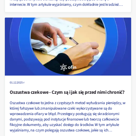
internecie. W tym artykule wyjaśniamy, czym dokładnie jest kradzież
tożsamości, jakie metody stosują cyberprzestępcy oraz jak skutecznie
chronić swoje dane przed nieuprawnionym użyciem.
01.12.2025 r
Oszustwa czekowe - Czym są i jak się przed nimi chronić?
Oszustwa czekowe to jedna z częstszych metod wyłudzania pieniędzy, w
której fałszywe lub zmanipulowane czeki wykorzystywane są do
wprowadzenia ofiary w błąd. Przestępcy posługują się skradzionymi
danymi, podszywają pod instytucje finansowe lub tworzą całkowicie
fikcyjne dokumenty, aby uzyskać dostęp do środków. W tym artykule
wyjaśniamy, na czym polegają oszustwa czekowe, jakie są ich
najczęstsze formy oraz jak skutecznie chronić się przed tego typu