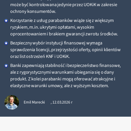
może być kontrolowana jedynie przez UOKiK w zakresie
ochrony konsumentów.
Korzystanie z usług parabanków wiąże się z większym
ryzykiem, m.in. ukrytymi opłatami, wysokim
oprocentowaniem i brakiem gwarancji zwrotu środków.
Bezpieczny wybór instytucji finansowej wymaga
sprawdzenia licencji, przejrzystości oferty, opinii klientów
oraz list ostrzeżeń KNF i UOKiK.
Banki zapewniają stabilność i bezpieczeństwo finansowe,
ale z rygorystycznymi warunkami ubiegania się o dany
produkt. Z kolei parabanki mogą oferować atrakcyjne i
elastyczne warunki umowy, ale z wyższym kosztem.
Emil Marecki
,
12.03.2026 r