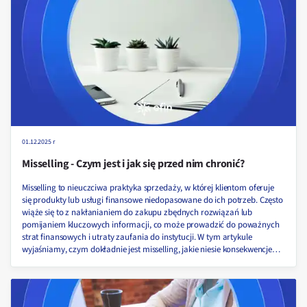
01.12.2025 r
Misselling - Czym jest i jak się przed nim chronić?
Misselling to nieuczciwa praktyka sprzedaży, w której klientom oferuje
się produkty lub usługi finansowe niedopasowane do ich potrzeb. Często
wiąże się to z nakłanianiem do zakupu zbędnych rozwiązań lub
pomijaniem kluczowych informacji, co może prowadzić do poważnych
strat finansowych i utraty zaufania do instytucji. W tym artykule
wyjaśniamy, czym dokładnie jest misselling, jakie niesie konsekwencje
oraz jak skutecznie się przed nim chronić!