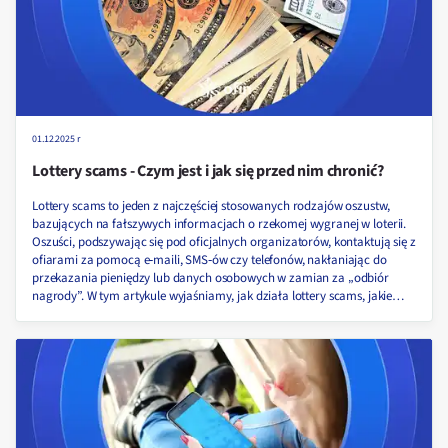
01.12.2025 r
Lottery scams - Czym jest i jak się przed nim chronić?
Lottery scams to jeden z najczęściej stosowanych rodzajów oszustw,
bazujących na fałszywych informacjach o rzekomej wygranej w loterii.
Oszuści, podszywając się pod oficjalnych organizatorów, kontaktują się z
ofiarami za pomocą e‑maili, SMS‑ów czy telefonów, nakłaniając do
przekazania pieniędzy lub danych osobowych w zamian za „odbiór
nagrody”. W tym artykule wyjaśniamy, jak działa lottery scams, jakie
sygnały powinny wzbudzić Twoją czujność oraz co zrobić, jeśli padło się
ofiarą tego typu oszustwa!