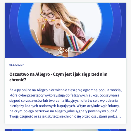
01.12.2025 r
Oszustwo na Allegro - Czym jest i jak się przed nim
chronić?
Zakupy online na Allegro niezmiennie cieszą się ogromną popularnością,
którą cyberprzestępcy wykorzystują do fałszywych aukcji, podszywania
się pod sprzedawców lub tworzenia fikcyjnych ofert w celu wyłudzenia
pieniędzy i danych osobowych kupujących. W tym artykule wyjaśniamy,
na czym polega oszustwo na Allegro, jakie sygnały powinny wzbudzić
Twoją czujność oraz jak skutecznie chronić się przed oszustami podczas
zakupów w internecie!