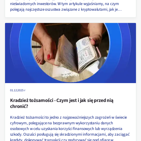
nieświadomych inwestorów. W tym artykule wyjaśniamy, na czym
polegają najczęstsze oszustwa związane z kryptowalutami, jak je
rozpoznać oraz jak się przed nimi chronić!
01.12.2025 r
Kradzież tożsamości - Czym jest i jak się przed nią
chronić?
Kradzież tożsamości to jedno z najpoważniejszych zagrożeń w świecie
cyfrowym, polegające na bezprawnym wykorzystaniu danych
osobowych w celu uzyskania korzyści finansowych lub wyrządzenia
szkody. Oszuści posługują się skradzionymi informacjami, aby zaciągać
kredyty, dokonywać transakcji czy podszywać się pod ofiarę w