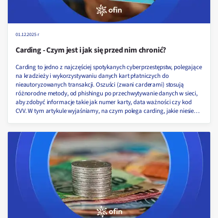
01.12.2025 r
Carding - Czym jest i jak się przed nim chronić?
Carding to jedno z najczęściej spotykanych cyberprzestępstw, polegające
na kradzieży i wykorzystywaniu danych kart płatniczych do
nieautoryzowanych transakcji. Oszuści (zwani carderami) stosują
różnorodne metody, od phishingu po przechwytywanie danych w sieci,
aby zdobyć informacje takie jak numer karty, data ważności czy kod
CVV. W tym artykule wyjaśniamy, na czym polega carding, jakie niesie
zagrożenia oraz jak skutecznie się przed nim chronić!