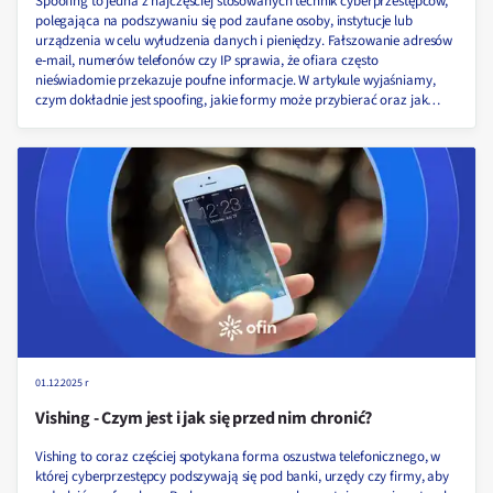
Spoofing to jedna z najczęściej stosowanych technik cyberprzestępców,
polegająca na podszywaniu się pod zaufane osoby, instytucje lub
urządzenia w celu wyłudzenia danych i pieniędzy. Fałszowanie adresów
e‑mail, numerów telefonów czy IP sprawia, że ofiara często
nieświadomie przekazuje poufne informacje. W artykule wyjaśniamy,
czym dokładnie jest spoofing, jakie formy może przybierać oraz jak
skutecznie się przed nim chronić!
01.12.2025 r
Vishing - Czym jest i jak się przed nim chronić?
Vishing to coraz częściej spotykana forma oszustwa telefonicznego, w
której cyberprzestępcy podszywają się pod banki, urzędy czy firmy, aby