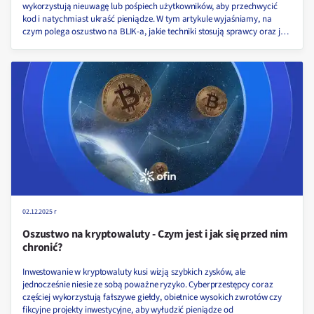
wykorzystują nieuwagę lub pośpiech użytkowników, aby przechwycić
kod i natychmiast ukraść pieniądze. W tym artykule wyjaśniamy, na
czym polega oszustwo na BLIK-a, jakie techniki stosują sprawcy oraz jak
skutecznie chronić swoje środki przed wyłudzeniem ze strony oszustów!
02.12.2025 r
Oszustwo na kryptowaluty - Czym jest i jak się przed nim
chronić?
Inwestowanie w kryptowaluty kusi wizją szybkich zysków, ale
jednocześnie niesie ze sobą poważne ryzyko. Cyberprzestępcy coraz
częściej wykorzystują fałszywe giełdy, obietnice wysokich zwrotów czy
fikcyjne projekty inwestycyjne, aby wyłudzić pieniądze od