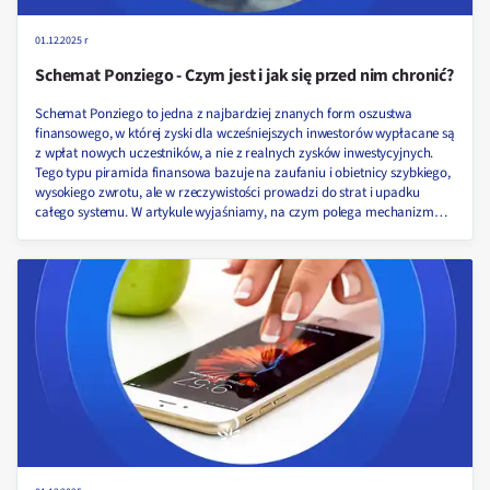
01.12.2025 r
Schemat Ponziego - Czym jest i jak się przed nim chronić?
Schemat Ponziego to jedna z najbardziej znanych form oszustwa
finansowego, w której zyski dla wcześniejszych inwestorów wypłacane są
z wpłat nowych uczestników, a nie z realnych zysków inwestycyjnych.
Tego typu piramida finansowa bazuje na zaufaniu i obietnicy szybkiego,
wysokiego zwrotu, ale w rzeczywistości prowadzi do strat i upadku
całego systemu. W artykule wyjaśniamy, na czym polega mechanizm
działania schematu Ponziego, jakie są jego charakterystyczne cechy
oraz jak skutecznie chronić się przed tego rodzaju oszustwem!