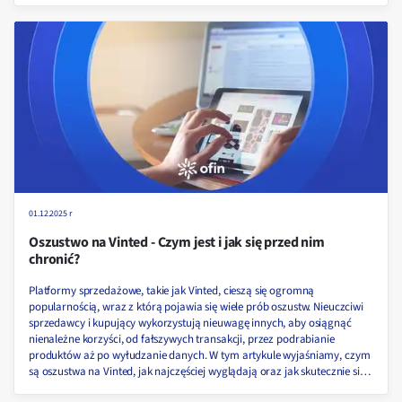
oszustwem!
01.12.2025 r
Oszustwo na Vinted - Czym jest i jak się przed nim
chronić?
Platformy sprzedażowe, takie jak Vinted, cieszą się ogromną
popularnością, wraz z którą pojawia się wiele prób oszustw. Nieuczciwi
sprzedawcy i kupujący wykorzystują nieuwagę innych, aby osiągnąć
nienależne korzyści, od fałszywych transakcji, przez podrabianie
produktów aż po wyłudzanie danych. W tym artykule wyjaśniamy, czym
są oszustwa na Vinted, jak najczęściej wyglądają oraz jak skutecznie się
przed nimi chronić!