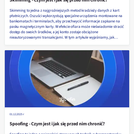
Skimming - Czym jest i jak się przed nim chronić?
Skimming to jedna z najgroźniejszych metod kradzieży danych z kart
płatniczych. Oszuści wykorzystują specjalne urządzenia montowane na
bankomatach i terminalach, aby przechwycić informacje zapisane na
pasku magnetycznym karty. W efekcie ofiara może nieświadomie stracić
dostęp do swoich środków, a jej konto zostaje obciążone
nieautoryzowanymi transakcjami. W tym artykule wyjaśniamy, jak
działa skimming, jakie niesie zagrożenia oraz jak skutecznie się przed
nim chronić!
01.12.2025 r
Spoofing - Czym jest i jak się przed nim chronić?