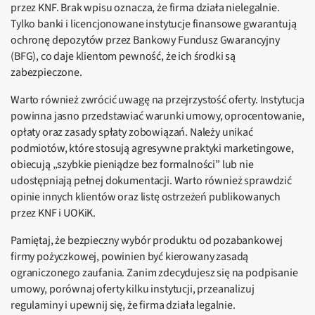
przez KNF. Brak wpisu oznacza, że firma działa nielegalnie.
Tylko banki i licencjonowane instytucje finansowe gwarantują
ochronę depozytów przez Bankowy Fundusz Gwarancyjny
(BFG), co daje klientom pewność, że ich środki są
zabezpieczone.
Warto również zwrócić uwagę na przejrzystość oferty. Instytucja
powinna jasno przedstawiać warunki umowy, oprocentowanie,
opłaty oraz zasady spłaty zobowiązań. Należy unikać
podmiotów, które stosują agresywne praktyki marketingowe,
obiecują „szybkie pieniądze bez formalności” lub nie
udostępniają pełnej dokumentacji. Warto również sprawdzić
opinie innych klientów oraz listę ostrzeżeń publikowanych
przez KNF i UOKiK.
Pamiętaj, że bezpieczny wybór produktu od pozabankowej
firmy pożyczkowej, powinien być kierowany zasadą
ograniczonego zaufania. Zanim zdecydujesz się na podpisanie
umowy, porównaj oferty kilku instytucji, przeanalizuj
regulaminy i upewnij się, że firma działa legalnie.