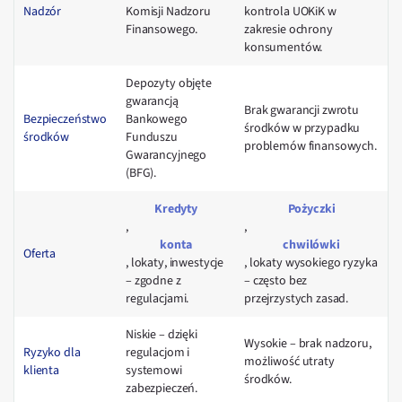
Nadzór
Komisji Nadzoru
kontrola UOKiK w
Finansowego.
zakresie ochrony
konsumentów.
Depozyty objęte
gwarancją
Brak gwarancji zwrotu
Bezpieczeństwo
Bankowego
środków w przypadku
środków
Funduszu
problemów finansowych.
Gwarancyjnego
(BFG).
Kredyty
Pożyczki
,
,
konta
chwilówki
Oferta
, lokaty, inwestycje
, lokaty wysokiego ryzyka
– zgodne z
– często bez
regulacjami.
przejrzystych zasad.
Niskie – dzięki
Wysokie – brak nadzoru,
Ryzyko dla
regulacjom i
możliwość utraty
klienta
systemowi
środków.
zabezpieczeń.