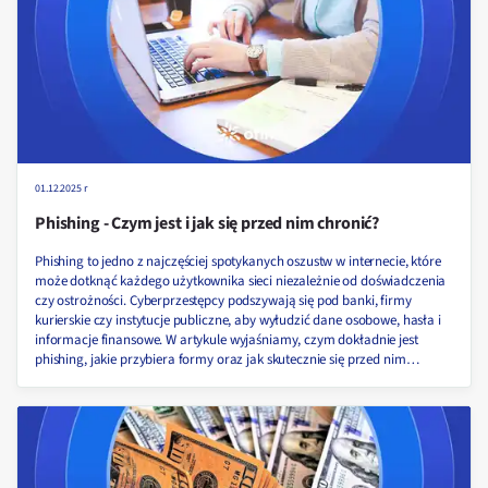
01.12.2025 r
Phishing - Czym jest i jak się przed nim chronić?
Phishing to jedno z najczęściej spotykanych oszustw w internecie, które
może dotknąć każdego użytkownika sieci niezależnie od doświadczenia
czy ostrożności. Cyberprzestępcy podszywają się pod banki, firmy
kurierskie czy instytucje publiczne, aby wyłudzić dane osobowe, hasła i
informacje finansowe. W artykule wyjaśniamy, czym dokładnie jest
phishing, jakie przybiera formy oraz jak skutecznie się przed nim
chronić, by nie paść ofiarą cyfrowych manipulacji!