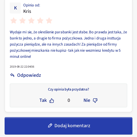
Opinia od
:
K
Kris
Wydaje mi sie, że określenie parabanki jest słabe. Bo prawda jest taka, że
bank to jedno, a drugie to firma pożyczkowa. Jedna i druga insttucja
pożycza pieniądze, ale na innych zasadach! Za pieniądze od firmy
pożyczkowej mieszkania nie kupisz- tak jak nie wezmiesz kredytu w 5
minut online!
2019-08-22 22:04:56
Odpowiedz
Czy opinia była przydatna?
Tak
0
Nie
Dodaj komentarz