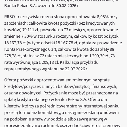
Banku Pekao S.A. ważna do 30.08.2026 r.
RRSO - rzeczywista roczna stopa oprocentowania 8,08% przy
założeniach: całkowita kwota pożyczki (bez kredytowanych
kosztów) 70 111 zł, pożyczka na 73 miesięcy, oprocentowanie
zmienne 7,80% w stosunku rocznym, całkowity koszt pożyczki
18 167,78 zł (w tym: odsetki 18 167,78 zł, opłata za prowadzenie
Konta Przekorzystnego 0 zł), całkowita kwota do zapłaty 88
278,78 zł, płatna w 72 ratach miesięcznych po 1 209,30 zł, 73
rata wyrównująca 1 209,18 zł. Kalkulacja przykładu
reprezentatywnego wg stanu na 22.07.2026 r.
Oferta pożyczki z oprocentowaniem zmiennym na spłatę
kredytów/pożyczek z innych banków/instytucji finansowych,
oraz na dowolny cel. Pożyczka nie może być przeznaczona na
spłatę kredytu ratalnego w Banku Pekao S.A. Oferta dla
klientów, którzy za pośrednictwem strony internetowej banku
prześlą formularz kontaktowy, a następnie zostaną umówieni
na podpisanie umowy w oddziale albo zawrą umowę w
procesie zdalnym o rachunek oszczędnościowo-rozliczeniowy