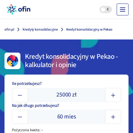
ofin.pl
Kredyty konsolidacyjne
Kredyt konsolidacyjny w Pekao
Kredyt konsolidacyjny w Pekao
-
kalkulator i opinie
Ile potrzebujesz?
25000
zł
Na jak długo potrzebujesz?
60
mies
Pożyczona kwota
:
-