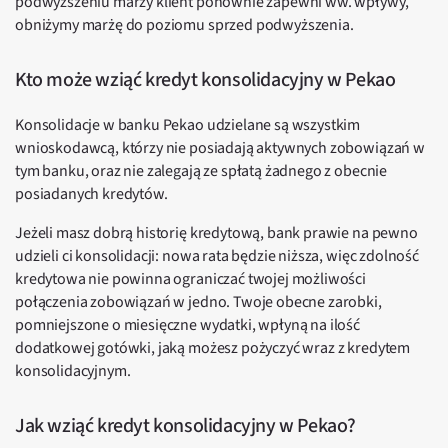
podwyższeniu marży klient ponownie zapewni ww. wpływy,
obniżymy marżę do poziomu sprzed podwyższenia.
Kto może wziąć kredyt konsolidacyjny w Pekao
Konsolidacje w banku Pekao udzielane są wszystkim
wnioskodawcą, którzy nie posiadają aktywnych zobowiązań w
tym banku, oraz nie zalegają ze spłatą żadnego z obecnie
posiadanych kredytów.
Jeżeli masz dobrą historię kredytową, bank prawie na pewno
udzieli ci konsolidacji: nowa rata będzie niższa, więc zdolność
kredytowa nie powinna ograniczać twojej możliwości
połączenia zobowiązań w jedno. Twoje obecne zarobki,
pomniejszone o miesięczne wydatki, wpłyną na ilość
dodatkowej gotówki, jaką możesz pożyczyć wraz z kredytem
konsolidacyjnym.
Jak wziąć kredyt konsolidacyjny w Pekao?