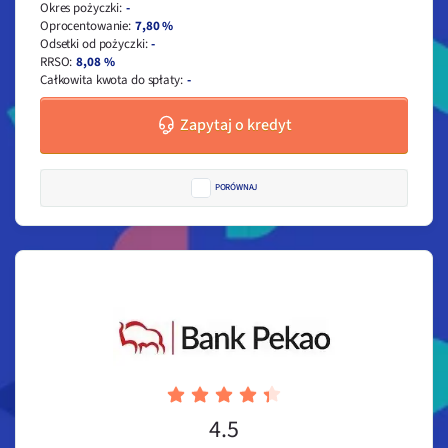
Okres pożyczki
:
-
Oprocentowanie
:
7,80 %
Odsetki od pożyczki
:
-
RRSO
:
8,08 %
Całkowita kwota do spłaty
:
-
Zapytaj o kredyt
PORÓWNAJ
4.5