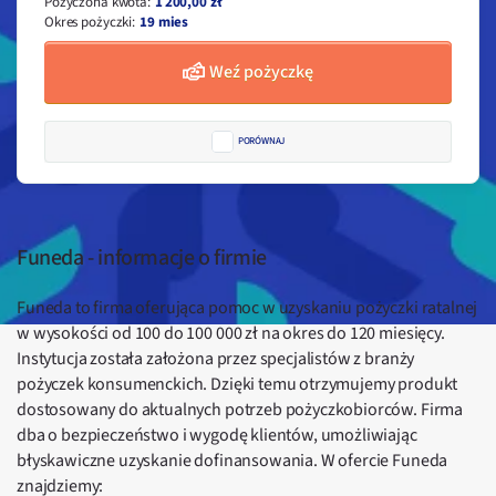
Pożyczona kwota
:
1 200,00 zł
Okres pożyczki
:
19 mies
Weź pożyczkę
PORÓWNAJ
Funeda - informacje o firmie
Funeda to firma oferująca pomoc w uzyskaniu pożyczki ratalnej
w wysokości od 100 do 100 000 zł na okres do 120 miesięcy.
Instytucja została założona przez specjalistów z branży
pożyczek konsumenckich. Dzięki temu otrzymujemy produkt
dostosowany do aktualnych potrzeb pożyczkobiorców. Firma
dba o bezpieczeństwo i wygodę klientów, umożliwiając
błyskawiczne uzyskanie dofinansowania. W ofercie Funeda
znajdziemy: