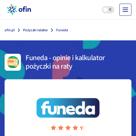
ofin.pl
Pożyczki ratalne
Funeda
Funeda
-
opinie i kalkulator
pożyczki na raty