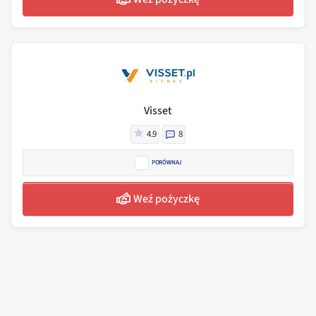
Visset
4.9
8
PORÓWNAJ
Weź pożyczkę