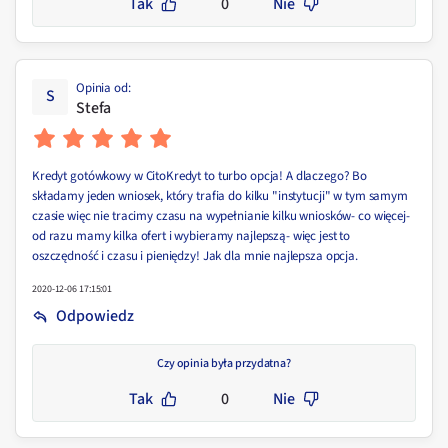
Tak
0
Nie
Opinia od
:
S
Stefa
Kredyt gotówkowy w CitoKredyt to turbo opcja! A dlaczego? Bo
składamy jeden wniosek, który trafia do kilku "instytucji" w tym samym
czasie więc nie tracimy czasu na wypełnianie kilku wniosków- co więcej-
od razu mamy kilka ofert i wybieramy najlepszą- więc jest to
oszczędność i czasu i pieniędzy! Jak dla mnie najlepsza opcja.
2020-12-06 17:15:01
Odpowiedz
Czy opinia była przydatna?
Tak
0
Nie