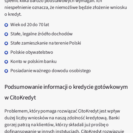
spełnić kilka bardzo podstawowych wymagań. Ich
niespełnienie oznacza, że niemożliwe będzie złożenie wniosku
o kredyt.
wiek od 20 do 70 lat
stałe, legalne źródło dochodów
stałe zamieszkanie na terenie Polski
polskie obywatelstwo
konto w polskim banku
posiadanie ważnego dowodu osobistego
Podsumowanie informacji o kredycie gotówkowym
w CitoKredyt
Problemem, który pomaga rozwiązać CitoKredyt jest wpływ
dużej liczby wniosków na naszą zdolność kredytową. Banki
gorzej patrzą na klientów, którzy składali już prośbę o
dofinansowanie w innych instytucjach. CitoKredyt rozwiązuje