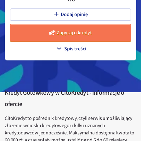
Dodaj opinię
Zapytaj o kredyt
Spis treści
Kredyt Gotówkowy w CitoKredyt - Informacje o
ofercie
CitoKredyt to pośrednik kredytowy, czyli serwis umożliwiający
złożenie wniosku kredytowego u kilku uznanych
kredytodawców jednocześnie. Maksymalna dostępna kwota to
60 000 zł, a czas spłaty można ustalić na od 6 do 60 miesięcy.