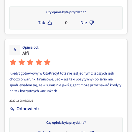
Czy opinia była przydatna?
Tak
0
Nie
Opinia od
:
A
Alfi
Kredyt gotówkowy w CitoKredyt totalnie jest jednym z lepszych jeśłi
chodzi o warunki finansowe. Szok- ale taki pozytywny- bo serio nie
spodziewałem się, że w sumie nie jakiś gigant może przyznawać kredyty
na tak korzystnych warunkach.
2020-12-28 08:05:16
Odpowiedz
Czy opinia była przydatna?