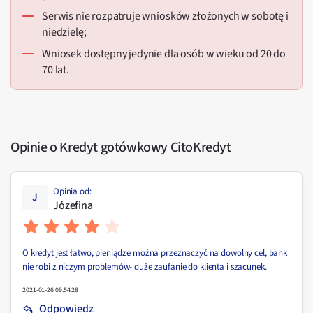
serwis nie rozpatruje wniosków złożonych w sobotę i
niedzielę;
wniosek dostępny jedynie dla osób w wieku od 20 do
70 lat.
Opinie o Kredyt gotówkowy CitoKredyt
Opinia od
:
J
Józefina
O kredyt jest łatwo, pieniądze można przeznaczyć na dowolny cel, bank
nie robi z niczym problemów- duże zaufanie do klienta i szacunek.
2021-01-26 09:54:28
Odpowiedz