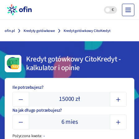
ofin.pl
Kredyty gotówkowe
Kredyt gotówkowy CitoKredyt
Kredyt gotówkowy CitoKredyt
-
kalkulator i opinie
Ile potrzebujesz?
15000
zł
Na jak długo potrzebujesz?
6
mies
Pożyczona kwota
:
-