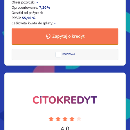
Okres pożyczki
:
-
Oprocentowanie
:
7,20 %
Odsetki od pożyczki
:
-
RRSO
:
55,90 %
Całkowita kwota do spłaty
:
-
Zapytaj o kredyt
PORÓWNAJ
4.0