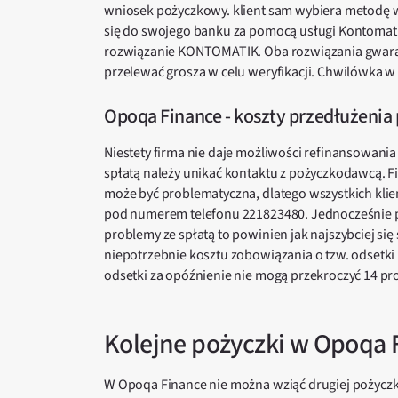
wniosek pożyczkowy. klient sam wybiera metodę 
się do swojego banku za pomocą usługi Kontomatik
rozwiązanie KONTOMATIK. Oba rozwiązania gwarant
przelewać grosza w celu weryfikacji. Chwilówka w
Opoqa Finance - koszty przedłużenia
Niestety firma nie daje możliwości refinansowania
spłatą należy unikać kontaktu z pożyczkodawcą. F
może być problematyczna, dlatego wszystkich kli
pod numerem telefonu 221823480. Jednocześnie po
problemy ze spłatą to powinien jak najszybciej się
niepotrzebnie kosztu zobowiązania o tzw. odsetki
odsetki za opóźnienie nie mogą przekroczyć 14 pr
Kolejne pożyczki w Opoqa 
W Opoqa Finance nie można wziąć drugiej pożyczki