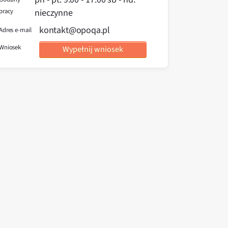
pracy
nieczynne
kontakt@opoqa.pl
Adres e-mail
Wniosek
Wypełnij wniosek