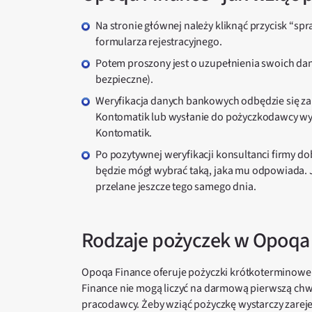
Na stronie głównej należy kliknąć przycisk “sprawdź”. Klient w ten sposób zostaje przekierowany do
formularza rejestracyjnego.
Potem proszony jest o uzupełnienia swoich danych personalnych i bankowych (te informacje są
bezpieczne).
Weryfikacja danych bankowych odbędzie się za pomocą zalogowania do konta bankowego przez usługę
Kontomatik lub wysłanie do pożyczkodawcy wyc
Kontomatik.
Po pozytywnej weryfikacji konsultanci firmy dobiorą dla klienta indywidualne oferty pożyczek, z których ten
będzie mógł wybrać taką, jaka mu odpowiada. Je
przelane jeszcze tego samego dnia.
Rodzaje pożyczek w Opoqa
Opoqa Finance oferuje pożyczki krótkoterminowe od
Finance nie mogą liczyć na darmową pierwszą chw
pracodawcy. Żeby wziąć pożyczkę wystarczy zareje