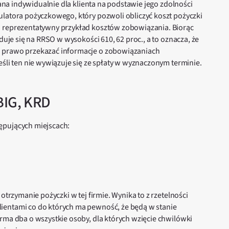
erana indywidualnie dla klienta na podstawie jego zdolności
ulatora pożyczkowego, który pozwoli obliczyć koszt pożyczki
o reprezentatywny przykład kosztów zobowiązania. Biorąc
duje się na RRSO w wysokości 610, 62 proc., a to oznacza, że
a prawo przekazać informacje o zobowiązaniach
eśli ten nie wywiązuje się ze spłaty w wyznaczonym terminie.
BIG, KRD
ępujących miejscach:
otrzymanie pożyczki w tej firmie. Wynika to z rzetelności
ientami co do których ma pewność, że będą w stanie
rma dba o wszystkie osoby, dla których wzięcie chwilówki