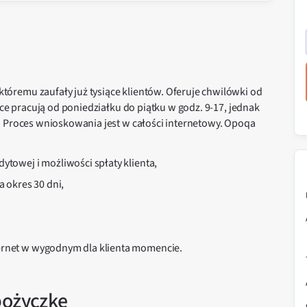
óremu zaufały już tysiące klientów. Oferuje chwilówki od
nce pracują od poniedziałku do piątku w godz. 9-17, jednak
. Proces wnioskowania jest w całości internetowy. Opoqa
ytowej i możliwości spłaty klienta,
a okres 30 dni,
ternet w wygodnym dla klienta momencie.
pożyczkę