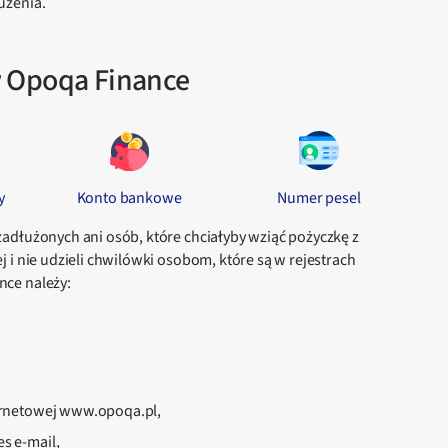
użenia.
w Opoqa Finance
y
Konto bankowe
Numer pesel
adłużonych ani osób, które chciałyby wziąć pożyczkę z
 i nie udzieli chwilówki osobom, które są w rejestrach
nce należy:
ternetowej www.opoqa.pl,
s e-mail,