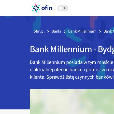
ofin.pl
Banki
Bank Millennium
Bank 
Bank Millennium
-
Byd
Bank Millennium
posiada w tym mieści
o aktualnej ofercie banku i pomoc w ro
klienta. Sprawdź listę czynnych banków i